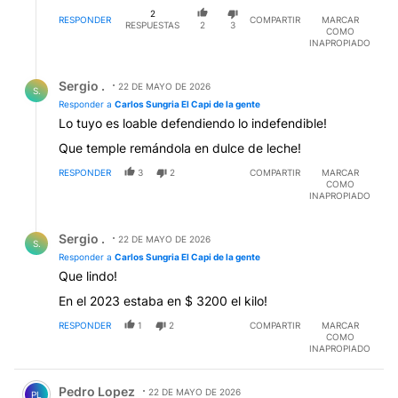
2
RESPONDER
COMPARTIR
MARCAR
RESPUESTAS
2
3
COMO
INAPROPIADO
Respuesta de Sergio ..
Sergio .
22 DE MAYO DE 2026
S.
Responder a
Carlos Sungria El Capi de la gente
Lo tuyo es loable defendiendo lo indefendible!
Que temple remándola en dulce de leche!
RESPONDER
3
2
COMPARTIR
MARCAR
COMO
INAPROPIADO
Respuesta de Sergio ..
Sergio .
22 DE MAYO DE 2026
S.
Responder a
Carlos Sungria El Capi de la gente
Que lindo!
En el 2023 estaba en $ 3200 el kilo!
RESPONDER
1
2
COMPARTIR
MARCAR
COMO
INAPROPIADO
Comentario de Pedro Lopez.
Pedro Lopez
22 DE MAYO DE 2026
PL