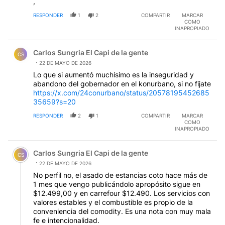
,
RESPONDER
1
2
COMPARTIR
MARCAR
COMO
INAPROPIADO
Comentario de Carlos Sungria El Capi de la gente.
Carlos Sungria El Capi de la gente
CS
22 DE MAYO DE 2026
Lo que si aumentó muchísimo es la inseguridad y
abandono del gobernador en el konurbano, si no fijate
https://x.com/24conurbano/status/20578195452685
35659?s=20
RESPONDER
2
1
COMPARTIR
MARCAR
COMO
INAPROPIADO
Comentario de Carlos Sungria El Capi de la gente.
Carlos Sungria El Capi de la gente
CS
22 DE MAYO DE 2026
No perfil no, el asado de estancias coto hace más de
1 mes que vengo publicándolo apropósito sigue en
$12.499,00 y en carrefour $12.490. Los servicios con
valores estables y el combustible es propio de la
conveniencia del comodity. Es una nota con muy mala
fe e intencionalidad.