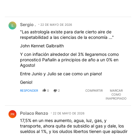
Comentario de Sergio ..
Sergio .
22 DE MAYO DE 2026
S.
"Las astrología existe para darle cierto aire de
respetabilidad a las ciencias de la economía ..."
John Kennet Galbraith
Y con inflación alrededor del 3% llegaremos como
pronosticó Pañalín a principios de año a un 0% en
Agosto!
Entre Junio y Julio se cae como un piano!
Genio!
RESPONDER
0
2
COMPARTIR
MARCAR
COMO
INAPROPIADO
Comentario de Polaco Renzo.
Polaco Renzo
22 DE MAYO DE 2026
PR
17,5% en un mes aumento, agua, luz, gas, y
transporte, ahora quita de subsidio al gas y dale, los
sueldos al 1%, y los oludos libertos tienen que aplaudir