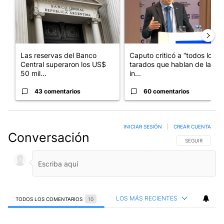
Las reservas del Banco
Caputo criticó a “todos los
Central superaron los US$
tarados que hablan de la
50 mil...
in...
43 comentarios
60 comentarios
INICIAR SESIÓN
|
CREAR CUENTA
Conversación
SIGA ESTA CO
SEGUIR
LOS MÁS RECIENTES
TODOS LOS COMENTARIOS
10
Todos los comentarios