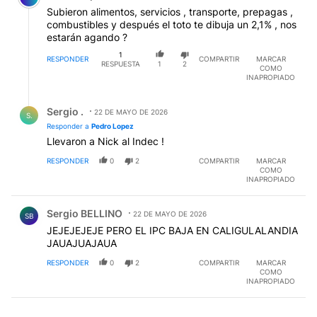
Subieron alimentos, servicios , transporte, prepagas ,
combustibles y después el toto te dibuja un 2,1% , nos
estarán agando ?
1
RESPONDER
COMPARTIR
MARCAR
RESPUESTA
1
2
COMO
INAPROPIADO
Respuesta de Sergio ..
Sergio .
22 DE MAYO DE 2026
S.
Responder a
Pedro Lopez
Llevaron a Nick al Indec !
RESPONDER
0
2
COMPARTIR
MARCAR
COMO
INAPROPIADO
Comentario de Sergio BELLINO.
Sergio BELLINO
22 DE MAYO DE 2026
SB
JEJEJEJEJE PERO EL IPC BAJA EN CALIGULALANDIA
JAUAJUAJAUA
RESPONDER
0
2
COMPARTIR
MARCAR
COMO
INAPROPIADO