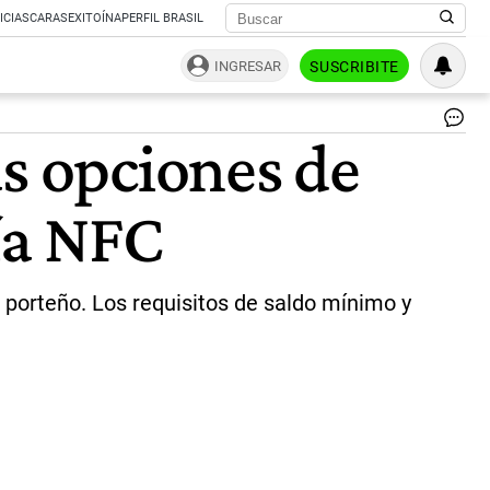
ICIAS
CARAS
EXITOÍNA
PERFIL BRASIL
INGRESAR
SUSCRIBITE
Su
as opciones de
|
bu
ía NFC
e porteño. Los requisitos de saldo mínimo y