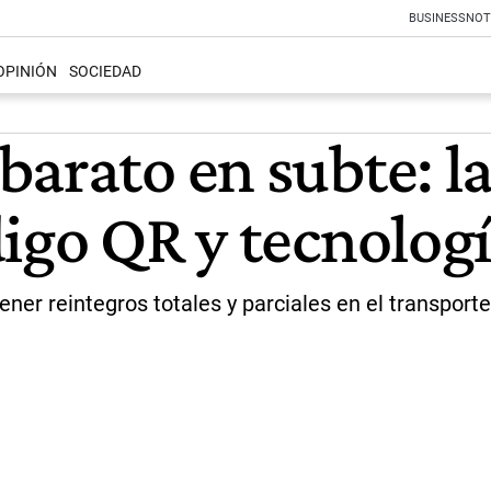
BUSINESS
NOT
OPINIÓN
SOCIEDAD
arato en subte: l
digo QR y tecnolog
ner reintegros totales y parciales en el transport