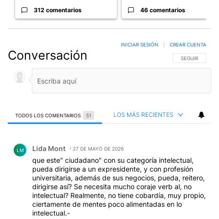
312 comentarios
46 comentarios
INICIAR SESIÓN
|
CREAR CUENTA
Conversación
SIGA ESTA CO
SEGUIR
LOS MÁS RECIENTES
TODOS LOS COMENTARIOS
51
Todos los comentarios
Comentario de Lida Mont.
Lida Mont
27 DE MAYO DE 2026
LM
que este" ciudadano" con su categoría intelectual,
pueda dirigirse a un expresidente, y con profesión
universitaria, además de sus negocios, pueda, reitero,
dirigirse así? Se necesita mucho coraje verb al, no
intelectual? Realmente, no tiene cobardía, muy propio,
ciertamente de mentes poco alimentadas en lo
intelectual.-