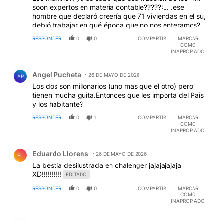
soon expertos en materia contable?????:... .ese
hombre que declaró creería que 71 viviendas en el su,
debió trabajar en qué época que no nos enteramos?
RESPONDER
0
0
COMPARTIR
MARCAR
COMO
INAPROPIADO
Comentario de Angel Pucheta.
Angel Pucheta
26 DE MAYO DE 2026
AP
Los dos son millonarios (uno mas que el otro) pero
tienen mucha guita.Entonces que les importa del Pais
y los habitante?
RESPONDER
0
1
COMPARTIR
MARCAR
COMO
INAPROPIADO
Comentario de Eduardo Llorens.
Eduardo Llorens
26 DE MAYO DE 2026
EL
La bestia desilustrada en chalenger jajajajajaja
XD!!!!!!!!!!
EDITADO
RESPONDER
0
0
COMPARTIR
MARCAR
COMO
INAPROPIADO
Comentario de Cholulo Meano.