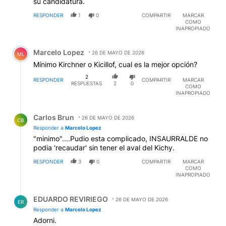
su candidatura.
RESPONDER
1
0
COMPARTIR
MARCAR
COMO
INAPROPIADO
Comentario de Marcelo Lopez.
Marcelo Lopez
26 DE MAYO DE 2026
ML
Mínimo Kirchner o Kicillof, cual es la mejor opción?
2
RESPONDER
COMPARTIR
MARCAR
RESPUESTAS
2
0
COMO
INAPROPIADO
Respuesta de Carlos Brun.
Carlos Brun
26 DE MAYO DE 2026
CB
Responder a
Marcelo Lopez
"minimo"....Pudio esta complicado, INSAURRALDE no
podia 'recaudar' sin tener el aval del Kichy.
RESPONDER
3
0
COMPARTIR
MARCAR
COMO
INAPROPIADO
Respuesta de EDUARDO REVIRIEGO.
EDUARDO REVIRIEGO
26 DE MAYO DE 2026
ER
Responder a
Marcelo Lopez
Adorni.