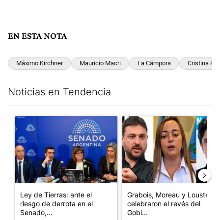
EN ESTA NOTA
Máximo Kirchner
Mauricio Macri
La Cámpora
Cristina Kir
Noticias en Tendencia
Este listado muestra los artículos con más comentarios en los últim
Un artículo de tendencia con el título "Ley de Tierras: ante el 
Un artículo de tendencia con e
Ley de Tierras: ante el
Grabois, Moreau y Lousteau
riesgo de derrota en el
celebraron el revés del
Senado,...
Gobi...