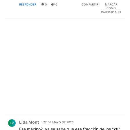
RESPONDER
0
0
COMPARTIR
MARCAR
COMO
INAPROPIADO
Comentario de Lida Mont.
Lida Mont
27 DE MAYO DE 2026
LM
Ese máxino?, ya se sabe que esa fracción de los "kk"