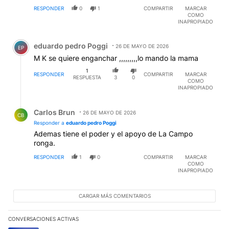
RESPONDER
0
1
COMPARTIR
MARCAR
COMO
INAPROPIADO
Comentario de eduardo pedro Poggi.
eduardo pedro Poggi
26 DE MAYO DE 2026
EP
M K se quiere enganchar ,,,,,,,,,lo mando la mama
1
RESPONDER
COMPARTIR
MARCAR
RESPUESTA
3
0
COMO
INAPROPIADO
Respuesta de Carlos Brun.
Carlos Brun
26 DE MAYO DE 2026
CB
Responder a
eduardo pedro Poggi
Ademas tiene el poder y el apoyo de La Campo
ronga.
RESPONDER
1
0
COMPARTIR
MARCAR
COMO
INAPROPIADO
CARGAR MÁS COMENTARIOS
CONVERSACIONES ACTIVAS
Este listado muestra los artículos con más comentarios en los últim