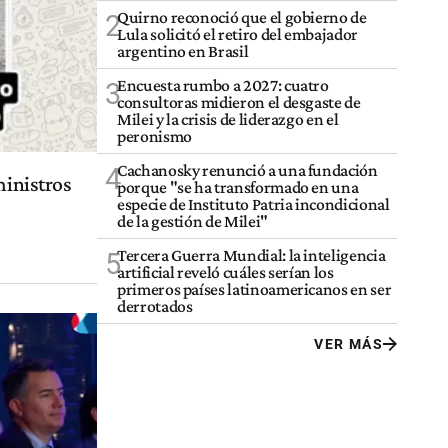
Quirno reconoció que el gobierno de
2
Lula solicitó el retiro del embajador
argentino en Brasil
Encuesta rumbo a 2027: cuatro
3
consultoras midieron el desgaste de
Milei y la crisis de liderazgo en el
peronismo
Cachanosky renunció a una fundación
4
ministros
porque "se ha transformado en una
especie de Instituto Patria incondicional
de la gestión de Milei"
Tercera Guerra Mundial: la inteligencia
5
artificial reveló cuáles serían los
primeros países latinoamericanos en ser
derrotados
VER MÁS