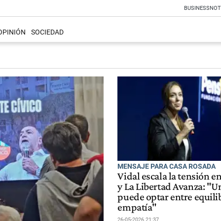
BUSINESS
NOT
OPINIÓN
SOCIEDAD
MENSAJE PARA CASA ROSADA
Vidal escala la tensión e
y La Libertad Avanza: "U
puede optar entre equilib
empatía"
26-05-2026 21:37