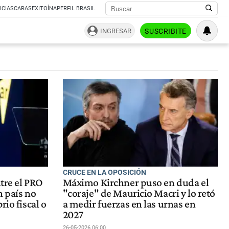
ICIAS
CARAS
EXITOÍNA
PERFIL BRASIL
INGRESAR
SUSCRIBITE
CRUCE EN LA OPOSICIÓN
ntre el PRO
Máximo Kirchner puso en duda el
n país no
"coraje" de Mauricio Macri y lo retó
rio fiscal o
a medir fuerzas en las urnas en
2027
26-05-2026 06:00