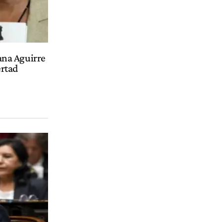
eana Aguirre
ertad