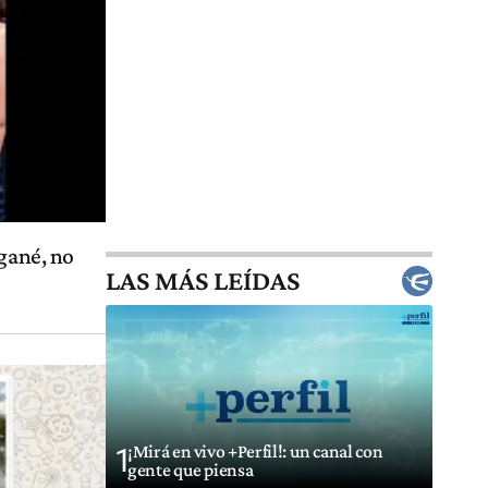
 gané, no
LAS MÁS LEÍDAS
¡Mirá en vivo +Perfil!: un canal con
1
gente que piensa