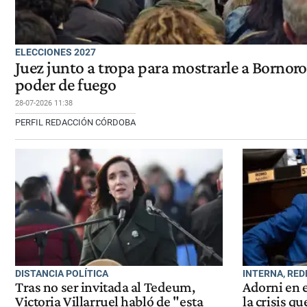
ELECCIONES 2027
Juez junto a tropa para mostrarle a Bornoroni
poder de fuego
28-07-2026 11:38
PERFIL REDACCIÓN CÓRDOBA
DISTANCIA POLÍTICA
INTERNA, RED
Tras no ser invitada al Tedeum,
Adorni en e
Victoria Villarruel habló de "esta
la crisis q