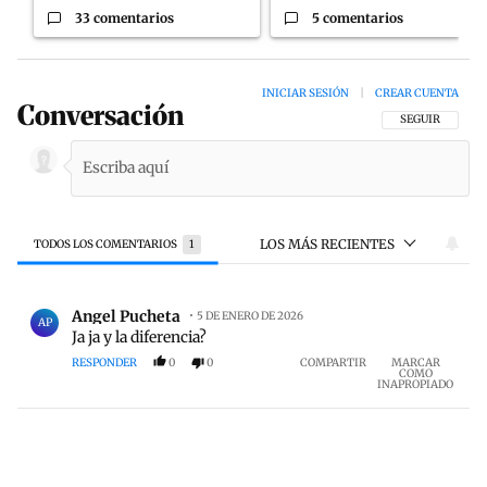
33 comentarios
5 comentarios
INICIAR SESIÓN
|
CREAR CUENTA
Conversación
SIGA ESTA CON
SEGUIR
LOS MÁS RECIENTES
TODOS LOS COMENTARIOS
1
Todos los comentarios
Comentario de Angel Pucheta.
Angel Pucheta
5 DE ENERO DE 2026
AP
Ja ja y la diferencia?
RESPONDER
0
0
COMPARTIR
MARCAR
COMO
INAPROPIADO