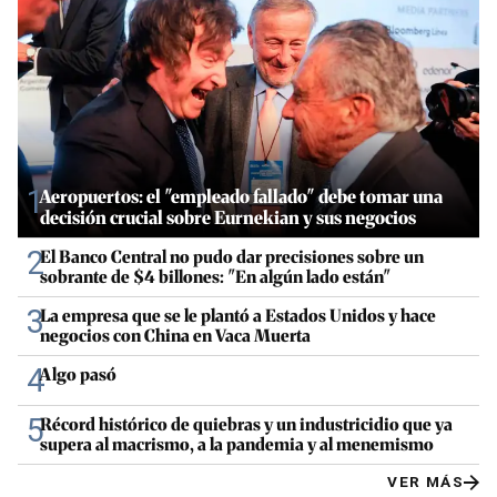
1
Aeropuertos: el "empleado fallado" debe tomar una
decisión crucial sobre Eurnekian y sus negocios
2
El Banco Central no pudo dar precisiones sobre un
sobrante de $4 billones: "En algún lado están"
3
La empresa que se le plantó a Estados Unidos y hace
negocios con China en Vaca Muerta
4
Algo pasó
5
Récord histórico de quiebras y un industricidio que ya
supera al macrismo, a la pandemia y al menemismo
VER MÁS