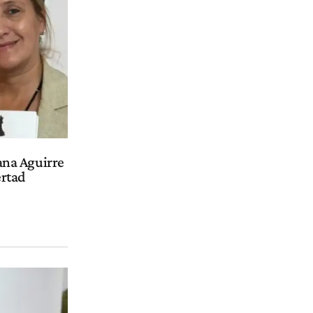
eana Aguirre
ertad