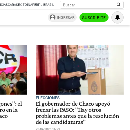
ICIAS
CARAS
EXITOÍNA
PERFIL BRASIL
INGRESAR
SUSCRIBITE
ELECCIONES
gones": el
El gobernador de Chaco apoyó
ro en la
frenar las PASO: "Hay otros
aco
problemas antes que la resolución
de las candidaturas"
23-04-2026 16:29