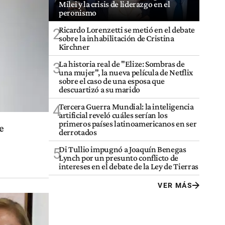
Milei y la crisis de liderazgo en el
peronismo
Ricardo Lorenzetti se metió en el debate
2
sobre la inhabilitación de Cristina
Kirchner
La historia real de "Elize: Sombras de
3
una mujer", la nueva película de Netflix
sobre el caso de una esposa que
descuartizó a su marido
Tercera Guerra Mundial: la inteligencia
4
artificial reveló cuáles serían los
primeros países latinoamericanos en ser
e
derrotados
Di Tullio impugnó a Joaquín Benegas
5
Lynch por un presunto conflicto de
intereses en el debate de la Ley de Tierras
VER MÁS