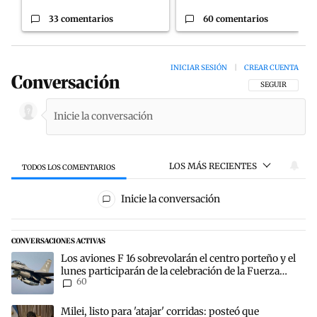
33 comentarios
60 comentarios
INICIAR SESIÓN
|
CREAR CUENTA
Conversación
SIGA ESTA CON
SEGUIR
LOS MÁS RECIENTES
TODOS LOS COMENTARIOS
Todos los comentarios
Inicie la conversación
CONVERSACIONES ACTIVAS
Este listado muestra los artículos con más comentarios en los últim
Un artículo de tendencia con el título "Los aviones F 16 sobrevolará
Los aviones F 16 sobrevolarán el centro porteño y el
lunes participarán de la celebración de la Fuerza
60
Aérea
Un artículo de tendencia con el título "Milei, listo para 'atajar' c
Milei, listo para 'atajar' corridas: posteó que