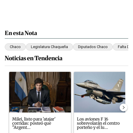
En esta Nota
Chaco
Legislatura Chaqueña
Diputados Chaco
Falta De
Noticias en Tendencia
Este listado muestra los artículos con más comentarios en los últim
Un artículo de tendencia con el título "Milei, listo para 'atajar'
Un artículo de tendencia con el
Milei, listo para 'atajar'
Los aviones F 16
corridas: posteó que
sobrevolarán el centro
"Argent...
porteño y el lu...