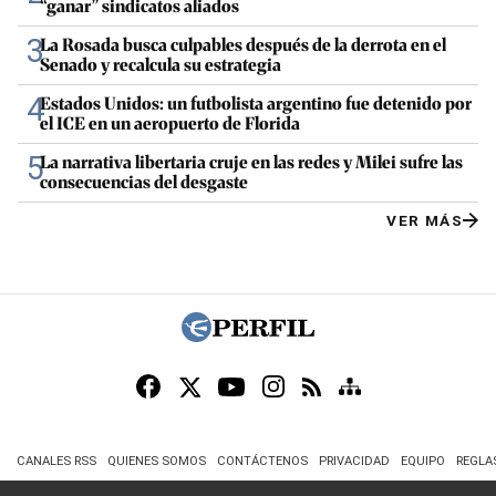
“ganar” sindicatos aliados
3
La Rosada busca culpables después de la derrota en el
Senado y recalcula su estrategia
4
Estados Unidos: un futbolista argentino fue detenido por
el ICE en un aeropuerto de Florida
5
La narrativa libertaria cruje en las redes y Milei sufre las
consecuencias del desgaste
VER MÁS
CANALES RSS
QUIENES SOMOS
CONTÁCTENOS
PRIVACIDAD
EQUIPO
REGLA