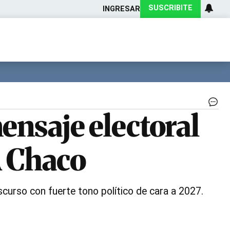
SUSCRIBITE
INGRESAR
Ciencia
Protagonistas
Tecnología
CARAS
Exitoina
Turismo
Exitoina
Gaming
Vivo
Le
mensaje electoral
Zd
en
la
R Chaco
UC
Ch
|
UC
iscurso con fuerte tono político de cara a 2027.