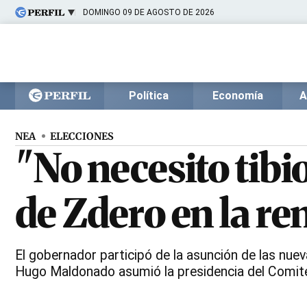
DOMINGO 09 DE AGOSTO DE 2026
Últimas noticias
Inicio
Ahora
Opinión
Cultura
Arte
Educación
Política
Economía
A
Videos
Córdoba
Reperfilar
Diario del Juicio
NEA
ELECCIONES
"No necesito tibi
de Zdero en la r
El gobernador participó de la asunción de las nuev
Hugo Maldonado asumió la presidencia del Comité 