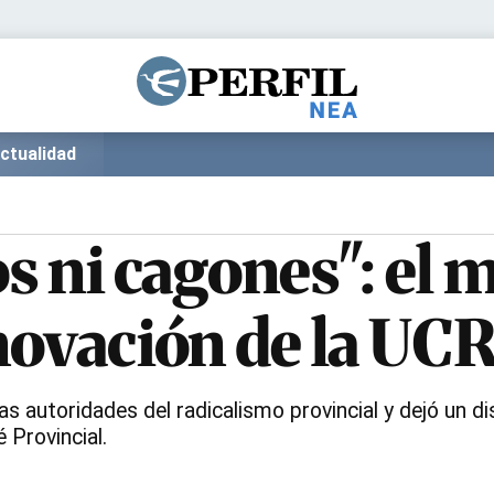
Política
Pymes
Salud
Internacional
Clima
Deportes
ctualidad
Business
Noticias
Caras
os ni cagones": el 
enovación de la UC
as autoridades del radicalismo provincial y dejó un d
Provincial.