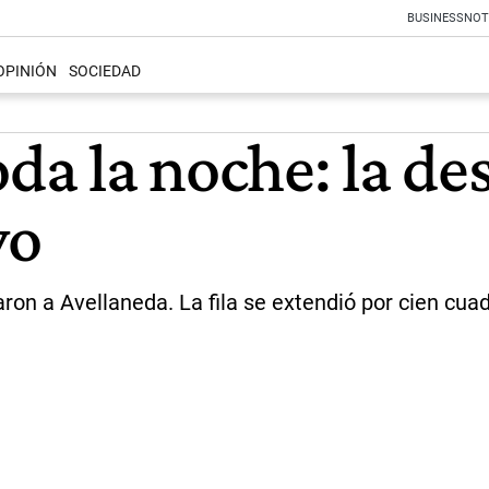
BUSINESS
NOT
OPINIÓN
SOCIEDAD
oda la noche: la de
vo
ron a Avellaneda. La fila se extendió por cien cua