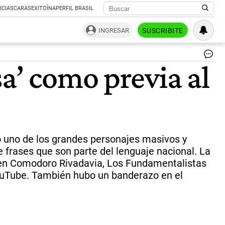
ICIAS
CARAS
EXITOÍNA
PERFIL BRASIL
INGRESAR
SUSCRIBITE
Co
a’ como previa al
Ri
Se
del
Ind
Sol
can
bai
y
omo uno de los grandes personajes masivos y
se
 frases que son parte del lenguaje nacional. La
ab
, en Comodoro Rivadavia, Los Fundamentalistas
en
el
 YouTube. También hubo un banderazo en el
Pr
Fer
El
con
de