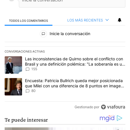
LOS MÁS RECIENTES
TODOS LOS COMENTARIOS
Todos los comentarios
Inicie la conversación
CONVERSACIONES ACTIVAS
Este listado muestra los artículos con más comentarios en los últim
Un artículo de tendencia con el título "Las inconsistencias de Qui
Las inconsistencias de Quirno sobre el conflicto con
Brasil y una definición polémica: "La soberanía es un
concepto antiguo"
155
Un artículo de tendencia con el título "Encuesta: Patricia Bullri
Encuesta: Patricia Bullrich queda mejor posicionada
que Milei con una diferencia de 8 puntos en imagen
negativa
80
Gestionado por