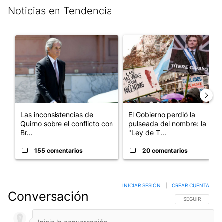
Noticias en Tendencia
Este listado muestra los artículos con más comentarios en los últim
Un artículo de tendencia con el título "Las inconsistencias de Q
Un artículo de tendencia con e
Las inconsistencias de
El Gobierno perdió la
Quirno sobre el conflicto con
pulseada del nombre: la
Br...
"Ley de T...
155 comentarios
20 comentarios
INICIAR SESIÓN
|
CREAR CUENTA
Conversación
SIGA ESTA CO
SEGUIR