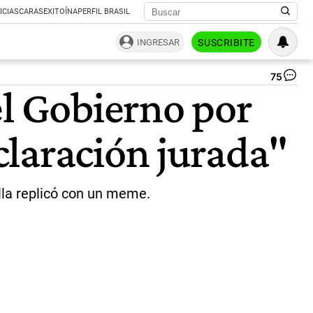
ICIAS
CARAS
EXITOÍNA
PERFIL BRASIL
INGRESAR
SUSCRIBITE
75
Ma
el Gobierno por
Eu
Vid
|
laración jurada"
CE
ella replicó con un meme.