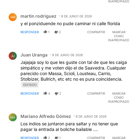
INAPROPIADO
Comentario de martin rodriguez.
martin rodriguez
8 DE JUNIO DE 2026
MR
y el ponziduende no pude caminar ni calle florida
RESPONDER
1
2
COMPARTIR
MARCAR
COMO
INAPROPIADO
Comentario de Juan Uranga.
Juan Uranga
8 DE JUNIO DE 2026
JU
Jajajaja soy lo que les guste con tal de que les caiga
simpático y me voten dijo el de Saavedra. Cualquier
parecido con Massa, Scioli, Lousteau, Carrio,
Stolbizer, Bullrich, etc etc no es pura coincidencia.
EDITADO
RESPONDER
4
2
COMPARTIR
MARCAR
COMO
INAPROPIADO
Comentario de Mariano Alfredo Gómez.
Mariano Alfredo Gómez
8 DE JUNIO DE 2026
MA
Los indios se juntaron para saltar y no tener que
pagar la entrada al boliche bailable ....
RESPONDER
2
1
COMPARTIR
MARCAR