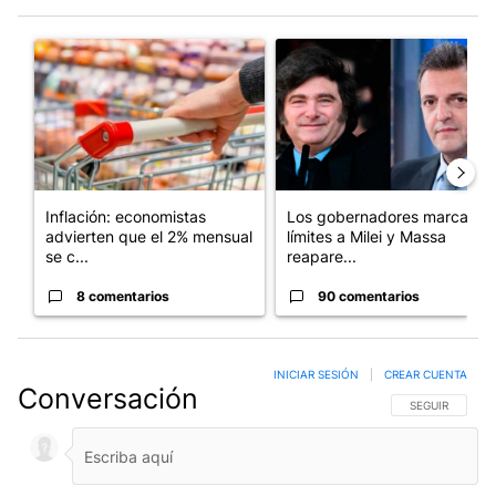
Este listado muestra los artículos con más comentarios en los últim
Un artículo de tendencia con el título "Inflación: economistas a
Un artículo de tendencia con e
Inflación: economistas
Los gobernadores marcan
advierten que el 2% mensual
límites a Milei y Massa
se c...
reapare...
8 comentarios
90 comentarios
INICIAR SESIÓN
|
CREAR CUENTA
Conversación
SIGA ESTA CO
SEGUIR