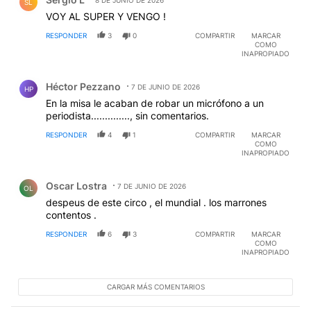
8 DE JUNIO DE 2026
SL
VOY AL SUPER Y VENGO !
RESPONDER
3
0
COMPARTIR
MARCAR
COMO
INAPROPIADO
Comentario de Héctor Pezzano.
Héctor Pezzano
7 DE JUNIO DE 2026
HP
En la misa le acaban de robar un micrófono a un
periodista.............., sin comentarios.
RESPONDER
4
1
COMPARTIR
MARCAR
COMO
INAPROPIADO
Comentario de Oscar Lostra.
Oscar Lostra
7 DE JUNIO DE 2026
OL
despeus de este circo , el mundial . los marrones
contentos .
RESPONDER
6
3
COMPARTIR
MARCAR
COMO
INAPROPIADO
CARGAR MÁS COMENTARIOS