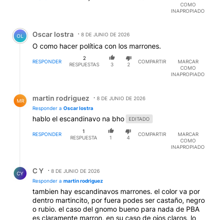
COMO
INAPROPIADO
Comentario de Oscar lostra.
Oscar lostra
8 DE JUNIO DE 2026
OL
O como hacer política con los marrones.
2
RESPONDER
COMPARTIR
MARCAR
RESPUESTAS
3
2
COMO
INAPROPIADO
Respuesta de martin rodriguez.
martin rodriguez
8 DE JUNIO DE 2026
MR
Responder a
Oscar lostra
hablo el escandinavo na bho
EDITADO
1
RESPONDER
COMPARTIR
MARCAR
RESPUESTA
1
4
COMO
INAPROPIADO
Respuesta de C Y.
C Y
8 DE JUNIO DE 2026
CY
Responder a
martin rodriguez
tambien hay escandinavos marrones. el color va por
dentro martincito, por fuera podes ser castaño, negro
o rubio. el caso del gnomo bueno para nada de PBA
es claramente marron, en su caso de ojos claros, lo