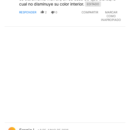
cual no disminuye su color interior.
EDITADO
RESPONDER
2
0
COMPARTIR
MARCAR
COMO
INAPROPIADO
Comentario de Sergio L.
Sergio L