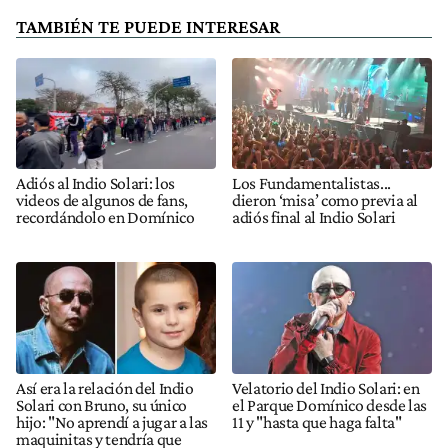
TAMBIÉN TE PUEDE INTERESAR
Adiós al Indio Solari: los
Los Fundamentalistas...
videos de algunos de fans,
dieron ‘misa’ como previa al
recordándolo en Domínico
adiós final al Indio Solari
Así era la relación del Indio
Velatorio del Indio Solari: en
Solari con Bruno, su único
el Parque Domínico desde las
hijo: "No aprendí a jugar a las
11 y "hasta que haga falta"
maquinitas y tendría que