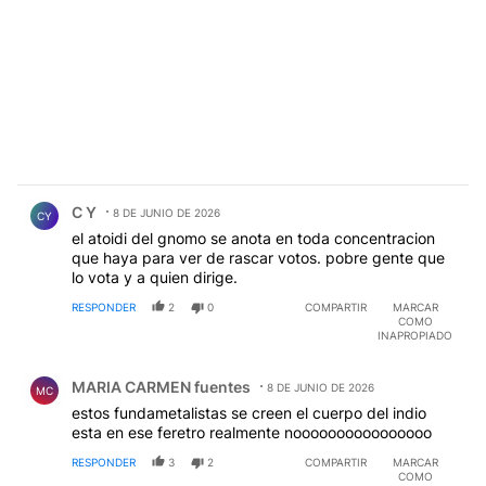
Comentario de C Y.
C Y
8 DE JUNIO DE 2026
CY
el atoidi del gnomo se anota en toda concentracion
que haya para ver de rascar votos. pobre gente que
lo vota y a quien dirige.
RESPONDER
2
0
COMPARTIR
MARCAR
COMO
INAPROPIADO
Comentario de MARIA CARMEN fuentes.
MARIA CARMEN fuentes
8 DE JUNIO DE 2026
MC
estos fundametalistas se creen el cuerpo del indio
esta en ese feretro realmente noooooooooooooooo
RESPONDER
3
2
COMPARTIR
MARCAR
COMO