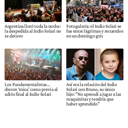
Argentina lloró toda la noche:
Fotogalería: el Indio Solari se
la despedida al Indio Solari no
fue entre lágrimas y recuerdos
se detuvo
en un domingo gris
Los Fundamentalistas...
Así era la relación del Indio
dieron ‘misa’ como previa al
Solari con Bruno, su único
adiós final al Indio Solari
hijo: "No aprendí a jugar a las
maquinitas y tendría que
haber aprendido"