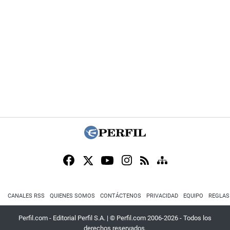
CANALES RSS
QUIENES SOMOS
CONTÁCTENOS
PRIVACIDAD
EQUIPO
REGLAS
Perfil.com - Editorial Perfil S.A.
| © Perfil.com 2006-2026 - Todos los
derechos reservados.