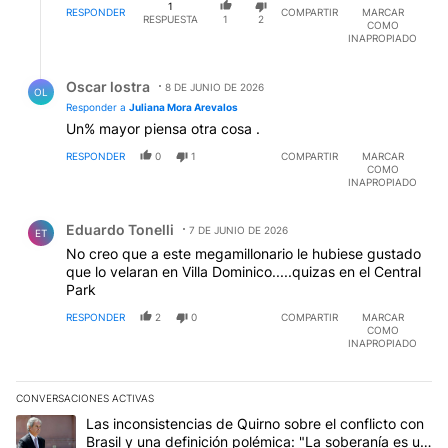
1
RESPONDER
COMPARTIR
MARCAR
RESPUESTA
1
2
COMO
INAPROPIADO
Respuesta de Oscar lostra.
Oscar lostra
8 DE JUNIO DE 2026
OL
Responder a
Juliana Mora Arevalos
Un% mayor piensa otra cosa .
RESPONDER
0
1
COMPARTIR
MARCAR
COMO
INAPROPIADO
Comentario de Eduardo Tonelli.
Eduardo Tonelli
7 DE JUNIO DE 2026
ET
No creo que a este megamillonario le hubiese gustado
que lo velaran en Villa Dominico.....quizas en el Central
Park
RESPONDER
2
0
COMPARTIR
MARCAR
COMO
INAPROPIADO
CONVERSACIONES ACTIVAS
Este listado muestra los artículos con más comentarios en los últim
Un artículo de tendencia con el título "Las inconsistencias de Qui
Las inconsistencias de Quirno sobre el conflicto con
Brasil y una definición polémica: "La soberanía es un