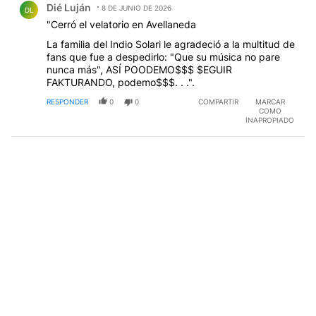
Dié Luján
8 DE JUNIO DE 2026
DL
"Cerró el velatorio en Avellaneda
La familia del Indio Solari le agradeció a la multitud de
fans que fue a despedirlo: "Que su música no pare
nunca más", ASÍ POODEMO$$$ $EGUIR
FAKTURANDO, podemo$$$. . .".
RESPONDER
0
0
COMPARTIR
MARCAR
COMO
INAPROPIADO