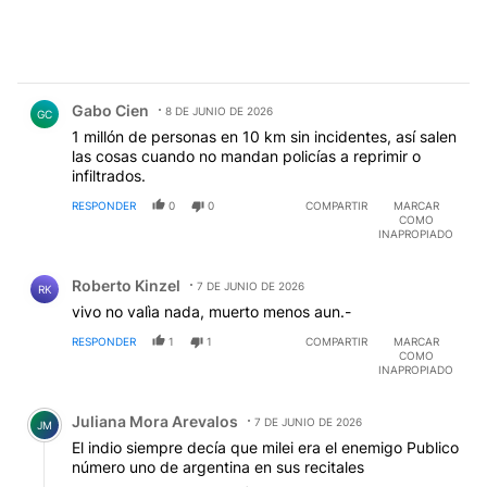
Comentario de Gabo Cien.
Gabo Cien
8 DE JUNIO DE 2026
GC
1 millón de personas en 10 km sin incidentes, así salen
las cosas cuando no mandan policías a reprimir o
infiltrados.
RESPONDER
0
0
COMPARTIR
MARCAR
COMO
INAPROPIADO
Comentario de Roberto Kinzel.
Roberto Kinzel
7 DE JUNIO DE 2026
RK
vivo no valìa nada, muerto menos aun.-
RESPONDER
1
1
COMPARTIR
MARCAR
COMO
INAPROPIADO
Comentario de Juliana Mora Arevalos.
Juliana Mora Arevalos
7 DE JUNIO DE 2026
JM
El indio siempre decía que milei era el enemigo Publico
número uno de argentina en sus recitales