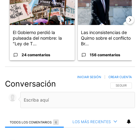
El Gobierno perdió la
Las inconsistencias de
pulseada del nombre: la
Quirno sobre el conflicto con
"Ley de T...
Br...
24 comentarios
156 comentarios
INICIAR SESIÓN
|
CREAR CUENTA
Conversación
SIGA ESTA CO
SEGUIR
LOS MÁS RECIENTES
TODOS LOS COMENTARIOS
6
Todos los comentarios
Comentario de Dié Luján.