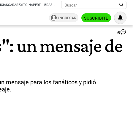
ICIAS
CARAS
EXITOÍNA
PERFIL BRASIL
INGRESAR
SUSCRIBITE
6
IN
": un mensaje de
SO
RE
TA
20
|
Ju
Ob
un mensaje para los fanáticos y pidió
eaje.