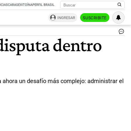
ICIAS
CARAS
EXITOÍNA
PERFIL BRASIL
INGRESAR
SUSCRIBITE
Jav
disputa dentro
Mil
|
CE
nta ahora un desafío más complejo: administrar el