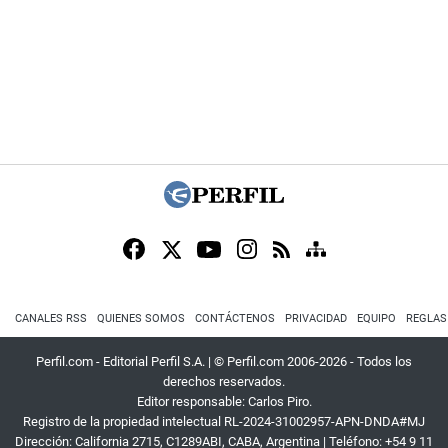
CANALES RSS
QUIENES SOMOS
CONTÁCTENOS
PRIVACIDAD
EQUIPO
REGLAS
Perfil.com - Editorial Perfil S.A.
| © Perfil.com 2006-2026 - Todos los
derechos reservados.
Editor responsable: Carlos Piro.
Registro de la propiedad intelectual RL-2024-31002957-APN-DNDA#MJ
Dirección:
California 2715
,
C1289ABI
,
CABA, Argentina
| Teléfono:
+54 9 11