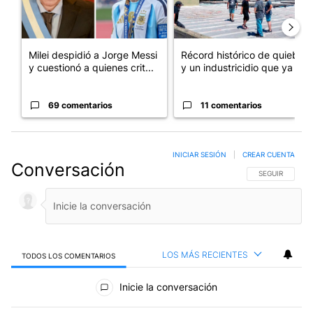
Milei despidió a Jorge Messi
Récord histórico de quiebras
y cuestionó a quienes crit...
y un industricidio que ya ...
69 comentarios
11 comentarios
INICIAR SESIÓN
|
CREAR CUENTA
Conversación
SIGA ESTA CO
SEGUIR
LOS MÁS RECIENTES
TODOS LOS COMENTARIOS
Todos los comentarios
Inicie la conversación