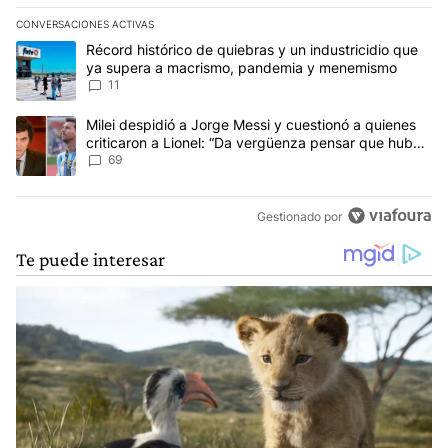
CONVERSACIONES ACTIVAS
Este listado muestra los artículos con más comentarios en los últim
Un artículo de tendencia con el título "Récord histórico de quie
Récord histórico de quiebras y un industricidio que
ya supera a macrismo, pandemia y menemismo
11
Un artículo de tendencia con el título "Milei despidió a Jorge Mes
Milei despidió a Jorge Messi y cuestionó a quienes
criticaron a Lionel: “Da vergüenza pensar que hubo
anti-Messi”
69
Gestionado por