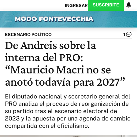
SUSCRIBITE
INGRESAR
Inicio
Ahora
Opinión
Actualidad
Política
Economía
Columnistas
Política
Pymes
Salud
ESCENARIO POLÍTICO
1
Ciencia
Protagonistas
Tecnología
De Andreis sobre la
Cultura
Arte
Educación
interna del PRO:
Internacional
Clima
Deportes
CARAS
Exitoina
Turismo
“Mauricio Macri no se
Videos
Córdoba
Reperfilar
anotó todavía para 2027”
Business
Noticias
Caras
Exitoina
Gaming
Vivo
El diputado nacional y secretario general del
Diario del Juicio
PRO analiza el proceso de reorganización de
su partido tras el escenario electoral de
2023 y la apuesta por una agenda de cambio
compartida con el oficialismo.