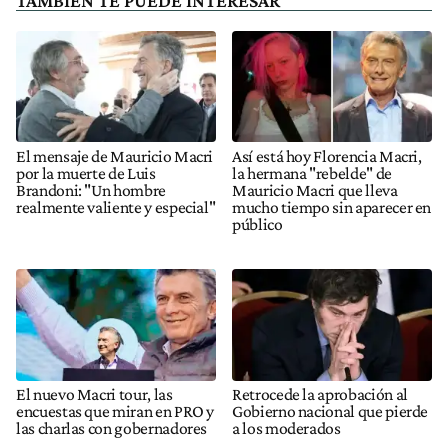
TAMBIÉN TE PUEDE INTERESAR
El mensaje de Mauricio Macri
Así está hoy Florencia Macri,
por la muerte de Luis
la hermana "rebelde" de
Brandoni: "Un hombre
Mauricio Macri que lleva
realmente valiente y especial"
mucho tiempo sin aparecer en
público
El nuevo Macri tour, las
Retrocede la aprobación al
encuestas que miran en PRO y
Gobierno nacional que pierde
las charlas con gobernadores
a los moderados