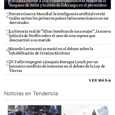
1
Encuesta rumbo a 2027: cuatro consultoras midieron el
desgaste de Milei y la crisis de liderazgo en el peronismo
2
Tercera Guerra Mundial: la inteligencia artificial reveló
cuáles serían los primeros países latinoamericanos en ser
derrotados
3
La historia real de "Elize: Sombras de una mujer", la nueva
película de Netflix sobre el caso de una esposa que
descuartizó a su marido
4
Ricardo Lorenzetti se metió en el debate sobre la
inhabilitación de Cristina Kirchner
5
Di Tullio impugnó a Joaquín Benegas Lynch por un
presunto conflicto de intereses en el debate de la Ley de
Tierras
VER MÁS
Noticias en Tendencia
Este listado muestra los artículos con más comentarios en los últim
Un artículo de tendencia con el título "La tensión frente al Con
Un artículo de tendencia con e