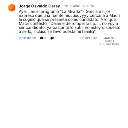
Comentario de Jorge Osvaldo Garay.
Jorge Osvaldo Garay
20 DE ABRIL DE 2026
JO
Ayer , en el programa "La Mirada" ( García e hijo)
expresó que una fuente muuuuuyyyy cercana a Macri
le sugirió que se presente como candidato. A lo que
Macri contestó: "Dejame de romper las p...., no voy a
ser candidato, ya bastante lo sufrí, no estoy dispuesto
a serlo, incluso se llevó puesta mi familia"
RESPONDER
0
0
COMPARTIR
MARCAR
COMO
INAPROPIADO