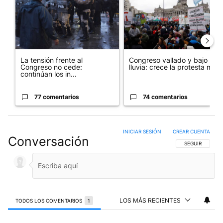
La tensión frente al
Congreso vallado y bajo la
Congreso no cede:
lluvia: crece la protesta mi...
continúan los in...
77 comentarios
74 comentarios
INICIAR SESIÓN
|
CREAR CUENTA
Conversación
SIGA ESTA CO
SEGUIR
LOS MÁS RECIENTES
TODOS LOS COMENTARIOS
1
Todos los comentarios