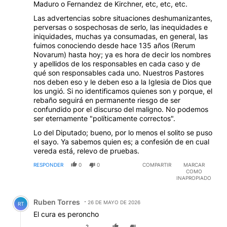
Maduro o Fernandez de Kirchner, etc, etc, etc.
Las advertencias sobre situaciones deshumanizantes,
perversas o sospechosas de serlo, las inequidades e
iniquidades, muchas ya consumadas, en general, las
fuimos conociendo desde hace 135 años (Rerum
Novarum) hasta hoy; ya es hora de decir los nombres
y apellidos de los responsables en cada caso y de
qué son responsables cada uno. Nuestros Pastores
nos deben eso y le deben eso a la Iglesia de Dios que
los ungió. Si no identificamos quienes son y porque, el
rebaño seguirá en permanente riesgo de ser
confundido por el discurso del maligno. No podemos
ser eternamente "políticamente correctos".
Lo del Diputado; bueno, por lo menos el solito se puso
el sayo. Ya sabemos quien es; a confesión de en cual
vereda está, relevo de pruebas.
RESPONDER
0
0
COMPARTIR
MARCAR
COMO
INAPROPIADO
Comentario de Ruben Torres.
Ruben Torres
26 DE MAYO DE 2026
RT
El cura es peroncho
2