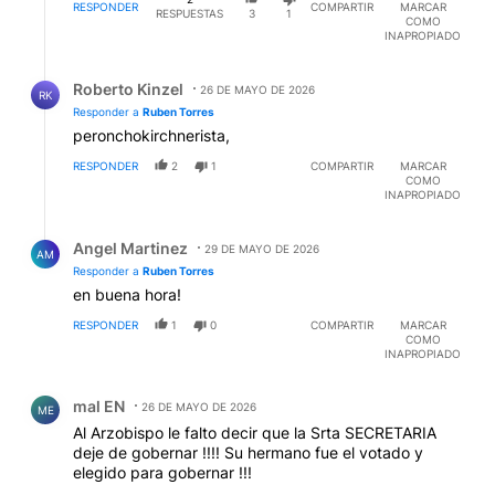
RESPONDER
COMPARTIR
MARCAR
RESPUESTAS
3
1
COMO
INAPROPIADO
Respuesta de Roberto Kinzel.
Roberto Kinzel
26 DE MAYO DE 2026
RK
Responder a
Ruben Torres
peronchokirchnerista,
RESPONDER
2
1
COMPARTIR
MARCAR
COMO
INAPROPIADO
Respuesta de Angel Martinez.
Angel Martinez
29 DE MAYO DE 2026
AM
Responder a
Ruben Torres
en buena hora!
RESPONDER
1
0
COMPARTIR
MARCAR
COMO
INAPROPIADO
Comentario de mal EN.
mal EN
26 DE MAYO DE 2026
ME
Al Arzobispo le falto decir que la Srta SECRETARIA
deje de gobernar !!!! Su hermano fue el votado y
elegido para gobernar !!!