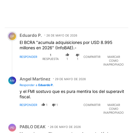
Comentario de Eduardo P..
Eduardo P.
26 DE MAYO DE 2026
EP
El BCRA "acumula adquisiciones por USD 8.995
millones en 2026" (InfoBAE).-
1
RESPONDER
COMPARTIR
MARCAR
RESPUESTA
1
1
COMO
INAPROPIADO
Respuesta de Angel Martinez.
Angel Martinez
29 DE MAYO DE 2026
AM
Responder a
Eduardo P.
y el FMI sostuvo que es pura mentira los del superavit
fiscal.
RESPONDER
1
1
COMPARTIR
MARCAR
COMO
INAPROPIADO
Comentario de PABLO DEAK.
PABLO DEAK
26 DE MAYO DE 2026
PD