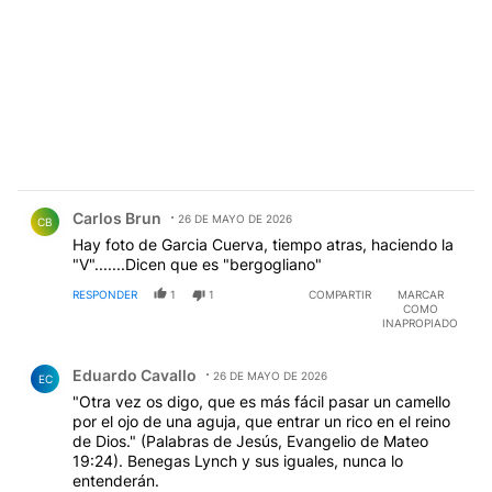
Comentario de Carlos Brun.
Carlos Brun
26 DE MAYO DE 2026
CB
Hay foto de Garcia Cuerva, tiempo atras, haciendo la
"V".......Dicen que es "bergogliano"
RESPONDER
1
1
COMPARTIR
MARCAR
COMO
INAPROPIADO
Comentario de Eduardo Cavallo.
Eduardo Cavallo
26 DE MAYO DE 2026
EC
"Otra vez os digo, que es más fácil pasar un camello
por el ojo de una aguja, que entrar un rico en el reino
de Dios." (Palabras de Jesús, Evangelio de Mateo
19:24). Benegas Lynch y sus iguales, nunca lo
entenderán.