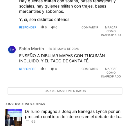
Hay quienes militan con sotana, bases teológicas y
sociales, hay quienes militan con trajes, bases
mercantiles y sobornos.
Y, si, son distintos criterios.
RESPONDER
0
0
COMPARTIR
MARCAR
COMO
INAPROPIADO
Comentario de Fabio Martín.
Fabio Martín
26 DE MAYO DE 2026
FM
ENSEÑO A DIBUJAR MAPAS CON TUCUMÁN
INCLUIDO. Y EL TACO DE SANTA FÉ.
RESPONDER
1
0
COMPARTIR
MARCAR
COMO
INAPROPIADO
CARGAR MÁS COMENTARIOS
CONVERSACIONES ACTIVAS
Este listado muestra los artículos con más comentarios en los últim
Un artículo de tendencia con el título "Di Tullio impugnó a Joaqu
Di Tullio impugnó a Joaquín Benegas Lynch por un
presunto conflicto de intereses en el debate de la
Ley de Tierras
65