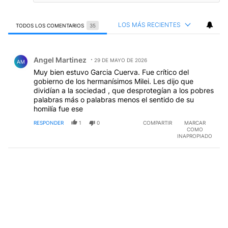
LOS MÁS RECIENTES
TODOS LOS COMENTARIOS
35
Todos los comentarios
Comentario de Angel Martinez.
Angel Martinez
29 DE MAYO DE 2026
AM
Muy bien estuvo Garcia Cuerva. Fue crítico del
gobierno de los hermanísimos Milei. Les dijo que
dividían a la sociedad , que desprotegían a los pobres
palabras más o palabras menos el sentido de su
homilía fue ese
RESPONDER
1
0
COMPARTIR
MARCAR
COMO
INAPROPIADO