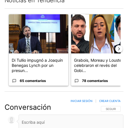
Noticias en Tendencia
Este listado muestra los artículos con más comentarios en los últim
Un artículo de tendencia con el título "Di Tullio impugnó a Joa
Un artículo de tendencia con e
Di Tullio impugnó a Joaquín
Grabois, Moreau y Lousteau
Benegas Lynch por un
celebraron el revés del
presun...
Gobi...
65 comentarios
78 comentarios
INICIAR SESIÓN
|
CREAR CUENTA
Conversación
SIGA ESTA CO
SEGUIR