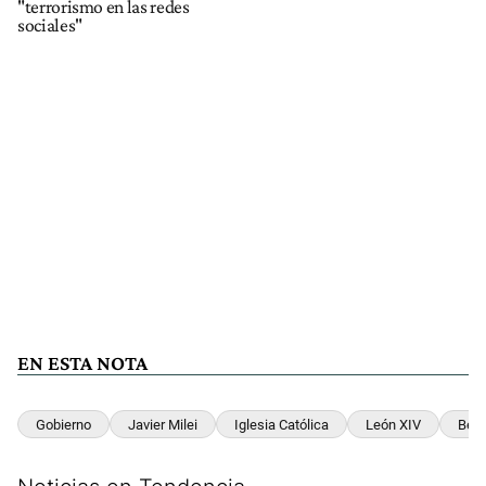
"terrorismo en las redes
sociales"
EN ESTA NOTA
Gobierno
Javier Milei
Iglesia Católica
León XIV
Bert