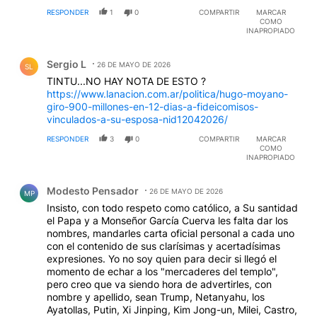
RESPONDER
1
0
COMPARTIR
MARCAR
COMO
INAPROPIADO
Comentario de Sergio L.
Sergio L
26 DE MAYO DE 2026
SL
TINTU...NO HAY NOTA DE ESTO ?
https://www.lanacion.com.ar/politica/hugo-moyano-
giro-900-millones-en-12-dias-a-fideicomisos-
vinculados-a-su-esposa-nid12042026/
RESPONDER
3
0
COMPARTIR
MARCAR
COMO
INAPROPIADO
Comentario de Modesto Pensador.
Modesto Pensador
26 DE MAYO DE 2026
MP
Insisto, con todo respeto como católico, a Su santidad
el Papa y a Monseñor García Cuerva les falta dar los
nombres, mandarles carta oficial personal a cada uno
con el contenido de sus clarísimas y acertadísimas
expresiones. Yo no soy quien para decir si llegó el
momento de echar a los "mercaderes del templo",
pero creo que va siendo hora de advertirles, con
nombre y apellido, sean Trump, Netanyahu, los
Ayatollas, Putin, Xi Jinping, Kim Jong-un, Milei, Castro,