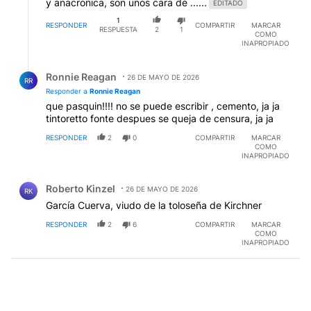
y anacronica, son unos cara de ......
EDITADO
1
RESPONDER
COMPARTIR
MARCAR
RESPUESTA
2
1
COMO
INAPROPIADO
Respuesta de Ronnie Reagan.
Ronnie Reagan
26 DE MAYO DE 2026
RR
Responder a
Ronnie Reagan
que pasquin!!!! no se puede escribir , cemento, ja ja
tintoretto fonte despues se queja de censura, ja ja
RESPONDER
2
0
COMPARTIR
MARCAR
COMO
INAPROPIADO
Comentario de Roberto Kinzel.
Roberto Kinzel
26 DE MAYO DE 2026
RK
García Cuerva, viudo de la toloseña de Kirchner
RESPONDER
2
6
COMPARTIR
MARCAR
COMO
INAPROPIADO