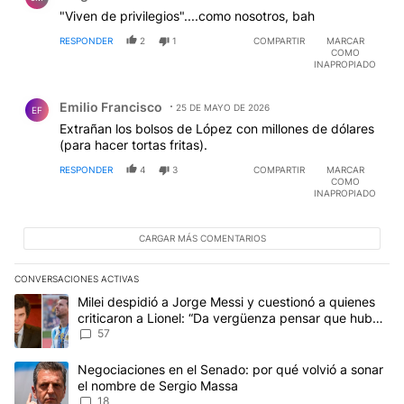
"Viven de privilegios"....como nosotros, bah
RESPONDER
2
1
COMPARTIR
MARCAR
COMO
INAPROPIADO
Comentario de Emilio Francisco.
Emilio Francisco
25 DE MAYO DE 2026
EF
Extrañan los bolsos de López con millones de dólares
(para hacer tortas fritas).
RESPONDER
4
3
COMPARTIR
MARCAR
COMO
INAPROPIADO
CARGAR MÁS COMENTARIOS
CONVERSACIONES ACTIVAS
Este listado muestra los artículos con más comentarios en los últim
Un artículo de tendencia con el título "Milei despidió a Jorge Mes
Milei despidió a Jorge Messi y cuestionó a quienes
criticaron a Lionel: “Da vergüenza pensar que hubo
anti-Messi”
57
Un artículo de tendencia con el título "Negociaciones en el Sena
Negociaciones en el Senado: por qué volvió a sonar
el nombre de Sergio Massa
18