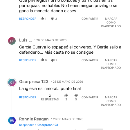
Que privilegios? Si no conoces y participas en las
parroquias, no hables No tienen ningún privilegio se
gana la moneda dando clases
RESPONDER
1
3
COMPARTIR
MARCAR
COMO
INAPROPIADO
Comentario de Luis L..
Luis L.
26 DE MAYO DE 2026
LL
García Cuerva lo sopapeó al converso. Y Bertie salió a
defenderlo... Más casta no se consigue.
RESPONDER
6
2
COMPARTIR
MARCAR
COMO
INAPROPIADO
Comentario de Osorpresa 123.
Osorpresa 123
26 DE MAYO DE 2026
O1
La iglesia es inmoral...punto final
2
RESPONDER
COMPARTIR
MARCAR
RESPUESTAS
3
5
COMO
INAPROPIADO
Respuesta de Ronnie Reagan.
Ronnie Reagan
26 DE MAYO DE 2026
RR
Responder a
Osorpresa 123