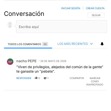
INICIAR SESIÓN
|
CREAR CUENTA
Conversación
SIGA ESTA CO
SEGUIR
LOS MÁS RECIENTES
TODOS LOS COMENTARIOS
68
Todos los comentarios
Comentario de nacho PEPE.
nacho PEPE
26 DE MAYO DE 2026
NP
"Viven de privilegios, alejados del común de la gente"
te ganaste un "pebete".
RESPONDER
0
1
COMPARTIR
MARCAR
COMO
INAPROPIADO