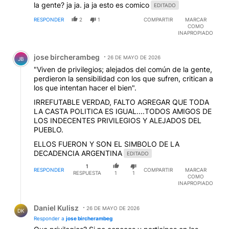
la gente? ja ja. ja ja esto es comico
EDITADO
RESPONDER
2
1
COMPARTIR
MARCAR
COMO
INAPROPIADO
Comentario de jose bircherambeg.
jose bircherambeg
26 DE MAYO DE 2026
JB
"Viven de privilegios; alejados del común de la gente,
perdieron la sensibilidad con los que sufren, critican a
los que intentan hacer el bien".
IRREFUTABLE VERDAD, FALTO AGREGAR QUE TODA
LA CASTA POLITICA ES IGUAL....TODOS AMIGOS DE
LOS INDECENTES PRIVILEGIOS Y ALEJADOS DEL
PUEBLO.
ELLOS FUERON Y SON EL SIMBOLO DE LA
DECADENCIA ARGENTINA
EDITADO
1
RESPONDER
COMPARTIR
MARCAR
RESPUESTA
1
1
COMO
INAPROPIADO
Respuesta de Daniel Kulisz.
Daniel Kulisz
26 DE MAYO DE 2026
DK
Responder a
jose bircherambeg