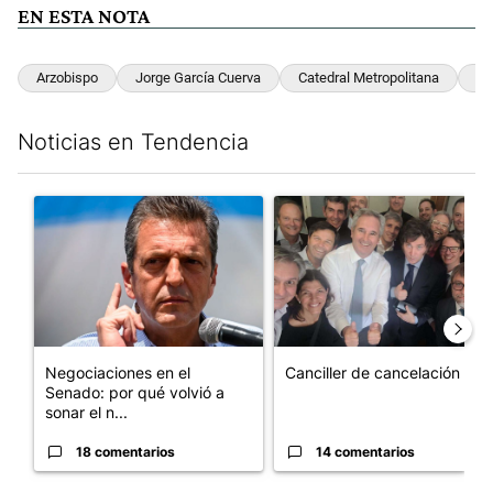
EN ESTA NOTA
Arzobispo
Jorge García Cuerva
Catedral Metropolitana
T
Noticias en Tendencia
Este listado muestra los artículos con más comentarios en los últim
Un artículo de tendencia con el título "Negociaciones en el Se
Un artículo de tendencia con e
Negociaciones en el
Canciller de cancelación
Senado: por qué volvió a
sonar el n...
18 comentarios
14 comentarios