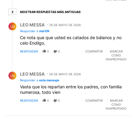
2 respuestas más antiguas
MOSTRAR RESPUESTAS MÁS ANTIGUAS
2
Respuesta de LEO MESSA.
LEO MESSA
26 DE MAYO DE 2026
LM
Responder a
mal EN
Ce nota que que usted es catados de bálanos y no
celo Endilgo.
RESPONDER
0
0
COMPARTIR
MARCAR
COMO
INAPROPIADO
Respuesta de LEO MESSA.
LEO MESSA
26 DE MAYO DE 2026
LM
Responder a
este mensaje
Vasta que los repartan entre los padres, con familia
numerosa, todo vien
RESPONDER
0
0
COMPARTIR
MARCAR
COMO
INAPROPIADO