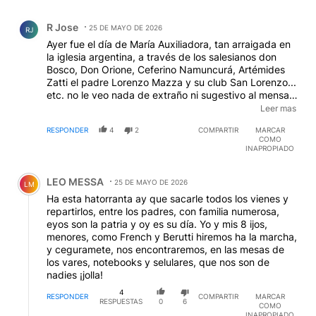
Comentario de R Jose.
R Jose
25 DE MAYO DE 2026
RJ
Ayer fue el día de María Auxiliadora, tan arraigada en
la iglesia argentina, a través de los salesianos don
Bosco, Don Orione, Ceferino Namuncurá, Artémides
Zatti el padre Lorenzo Mazza y su club San Lorenzo...
etc. no le veo nada de extraño ni sugestivo al mensaje
de la Vicepresidenta, la única funcionaria que puede
Leer mas
salvarse de esta horda incalificable que es este
RESPONDER
4
2
COMPARTIR
MARCAR
terrible desgobierno
EDITADO
COMO
INAPROPIADO
Comentario de LEO MESSA.
LEO MESSA
25 DE MAYO DE 2026
LM
Ha esta hatorranta ay que sacarle todos los vienes y
repartirlos, entre los padres, con familia numerosa,
eyos son la patria y oy es su día. Yo y mis 8 ijos,
menores, como French y Berutti hiremos ha la marcha,
y ceguramete, nos encontraremos, en las mesas de
los vares, notebooks y selulares, que nos son de
nadies ¡jolla!
4
RESPONDER
COMPARTIR
MARCAR
RESPUESTAS
0
6
COMO
INAPROPIADO