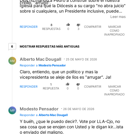
Dios no mandó a Pedro a construir sobre él nuestra
criollo, "arrugó".
Iglesia para que la Diócesis a su cargo "no abra juicio"
sobre si cualquiera, un Presidente inclusive, puede
habilitar o no la concurrencia de una fiel católica,
Leer mas
además Vicepresidente de la Nación, a una Misa. En
8
criollo, "se han lavado las manos" como Pilato; nuestra
RESPONDER
COMPARTIR
MARCAR
RESPUESTAS
0
3
COMO
iglesia esta abierta para quien quiera entrar. Y por
INAPROPIADO
último, estoy esperando su homilía en esta Misa de
Tedeum, en el Dia de la Patria; no sea que se olvide
6 respuestas más antiguas
MOSTRAR RESPUESTAS MÁS ANTIGUAS
6
de algún pobre o de que la Patria está oprimida,
despues del (en criollo) "el apriete" que le pegaron en
Respuesta de Alberto Mac Dougall.
Alberto Mac Dougall
la semana el Canciller y la otra Ministra. Si la Iglesia
25 DE MAYO DE 2026
AM
nos abandona en esta estacada, empezaremos a
Responder a
Modesto Pensador
pensar que hay en ella quienes nos quieren cerrar
Claro, entiendo, que un político y mas la
tambien los cielos o no se atreven a defender la fe
vicepresidenta se aleje de líos es "arrugar". Ja!
con Fotaleza, para preservarla de los desafíos a los
1
que la vida la enfrenta.
RESPONDER
COMPARTIR
MARCAR
RESPUESTA
0
0
COMO
INAPROPIADO
Respuesta de Modesto Pensador.
Modesto Pensador
26 DE MAYO DE 2026
MP
Responder a
Alberto Mac Dougall
Y buéh, ¿que le puedo decir?. Vote por LLA-Cjo, no
sea cosa que se enojen con Usted y le digan kir...ista
o enviado del maligno.