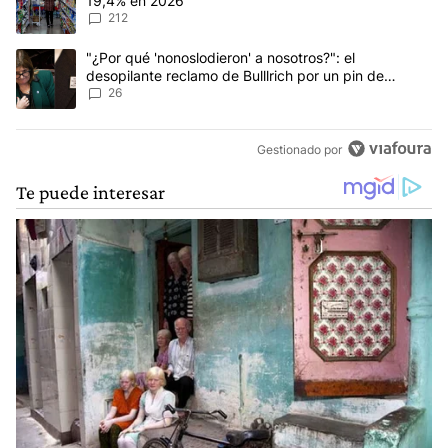
19,4% en 2026
212
Un artículo de tendencia con el título ""¿Por qué 'nonoslodieron' a
"¿Por qué 'nonoslodieron' a nosotros?": el
desopilante reclamo de Bulllrich por un pin de
Malvinas
26
Gestionado por