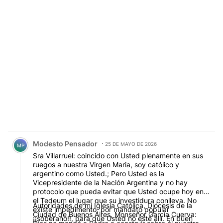
Comentario de Modesto Pensador.
Modesto Pensador
25 DE MAYO DE 2026
MP
Sra Villarruel: coincido con Usted plenamente en sus
ruegos a nuestra Virgen Maria, soy católico y
argentino como Usted.; Pero Usted es la
Vicepresidente de la Nación Argentina y no hay
protocolo que pueda evitar que Usted ocupe hoy en
el Tedeum el lugar que su investidura conlleva. No
Autoridades de mi Iglesia Católica, Diócesis de la
existe impedimento, por mandato popular
Ciudad de Buenos Aires, Monseñor García Cuerva:
¡¡soberano!!, para que Usted no esté allí. En buen