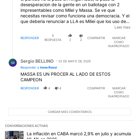
desesperacion de la gente en un ballotage con 2
impresentables como Milei y Massa. Se ve que
necesitas revisar como funciona una democracia. Y el
que deberia renunciar a LLA es Miliei que los uso de
plataforma para llegar a presidente y despues se fue
Leer mas
deshaciendo de los verdaderos fundadores de LLA
1
uno a uno.
RESPONDER
COMPARTIR
MARCAR
RESPUESTA
2
2
COMO
INAPROPIADO
Respuesta de Sergio BELLINO.
Sergio BELLINO
25 DE MAYO DE 2026
SB
Responder a
Irene Rossi
MASSA ES UN PROCER AL LADO DE ESTOS
CAMPEON
RESPONDER
4
4
COMPARTIR
MARCAR
COMO
INAPROPIADO
CARGAR MÁS COMENTARIOS
CONVERSACIONES ACTIVAS
Este listado muestra los artículos con más comentarios en los últim
Un artículo de tendencia con el título "La inflación en CABA marc
La inflación en CABA marcó 2,9% en julio y acumula