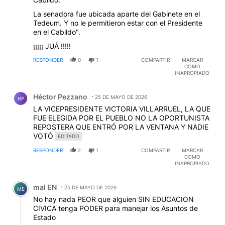
La senadora fue ubicada aparte del Gabinete en el
Tedeum. Y no le permitieron estar con el Presidente
en el Cabildo".
¡¡¡¡¡ JUÁ !!!!!
RESPONDER
0
1
COMPARTIR
MARCAR
COMO
INAPROPIADO
Comentario de Héctor Pezzano.
Héctor Pezzano
25 DE MAYO DE 2026
HP
LA VICEPRESIDENTE VICTORIA VILLARRUEL, LA QUE
FUE ELEGIDA POR EL PUEBLO NO LA OPORTUNISTA
REPOSTERA QUE ENTRÓ POR LA VENTANA Y NADIE
VOTÓ
EDITADO
RESPONDER
2
1
COMPARTIR
MARCAR
COMO
INAPROPIADO
Comentario de mal EN.
mal EN
25 DE MAYO DE 2026
ME
No hay nada PEOR que alguien SIN EDUCACION
CIVICA tenga PODER para manejar los Asuntos de
Estado