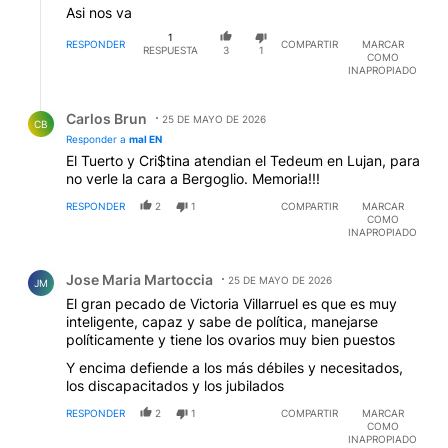
Asi nos va
1
RESPONDER
COMPARTIR
MARCAR
RESPUESTA
3
1
COMO
INAPROPIADO
Respuesta de Carlos Brun.
Carlos Brun
25 DE MAYO DE 2026
CB
Responder a
mal EN
El Tuerto y Cri$tina atendian el Tedeum en Lujan, para
no verle la cara a Bergoglio. Memoria!!!
RESPONDER
2
1
COMPARTIR
MARCAR
COMO
INAPROPIADO
Comentario de Jose Maria Martoccia.
Jose Maria Martoccia
25 DE MAYO DE 2026
JM
El gran pecado de Victoria Villarruel es que es muy
inteligente, capaz y sabe de política, manejarse
políticamente y tiene los ovarios muy bien puestos
Y encima defiende a los más débiles y necesitados,
los discapacitados y los jubilados
RESPONDER
2
1
COMPARTIR
MARCAR
COMO
INAPROPIADO