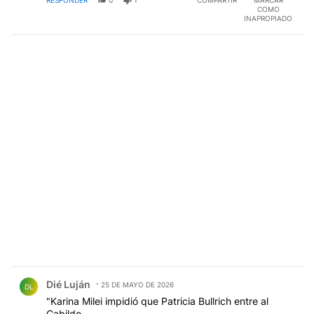
RESPONDER
0
1
COMPARTIR
MARCAR
COMO
INAPROPIADO
Comentario de Dié Luján.
Dié Luján
25 DE MAYO DE 2026
DL
"Karina Milei impidió que Patricia Bullrich entre al
Cabildo.