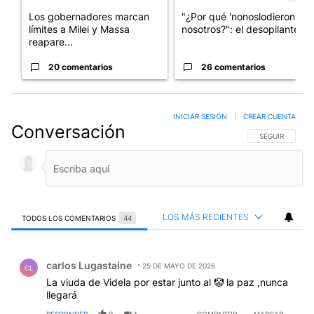
Los gobernadores marcan
"¿Por qué 'nonoslodieron' a
límites a Milei y Massa
nosotros?": el desopilante ...
reapare...
20 comentarios
26 comentarios
INICIAR SESIÓN
|
CREAR CUENTA
Conversación
SIGA ESTA CO
SEGUIR
LOS MÁS RECIENTES
TODOS LOS COMENTARIOS
44
Todos los comentarios
Comentario de carlos Lugastaine.
carlos Lugastaine
25 DE MAYO DE 2026
CL
La viuda de Videla por estar junto al 🤡 la paz ,nunca
llegará