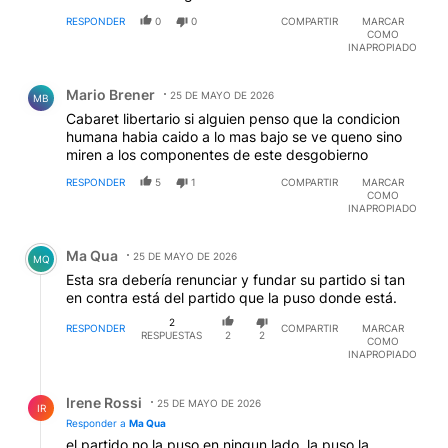
RESPONDER
0
0
COMPARTIR
MARCAR
COMO
INAPROPIADO
Comentario de Mario Brener.
Mario Brener
25 DE MAYO DE 2026
MB
Cabaret libertario si alguien penso que la condicion
humana habia caido a lo mas bajo se ve queno sino
miren a los componentes de este desgobierno
RESPONDER
5
1
COMPARTIR
MARCAR
COMO
INAPROPIADO
Comentario de Ma Qua.
Ma Qua
25 DE MAYO DE 2026
MQ
Esta sra debería renunciar y fundar su partido si tan
en contra está del partido que la puso donde está.
2
RESPONDER
COMPARTIR
MARCAR
RESPUESTAS
2
2
COMO
INAPROPIADO
Respuesta de Irene Rossi.
Irene Rossi
25 DE MAYO DE 2026
IR
Responder a
Ma Qua
el partido no la puso en ningun lado, la puso la