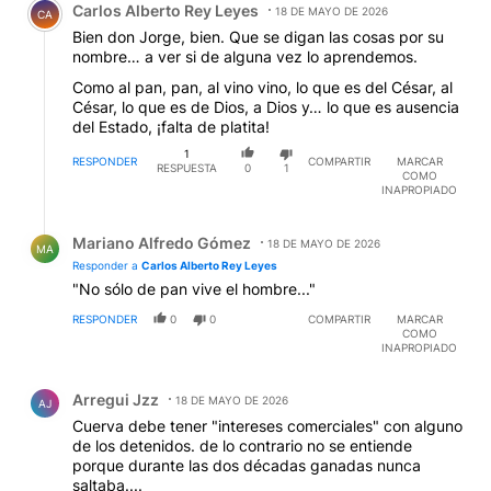
Carlos Alberto Rey Leyes
18 DE MAYO DE 2026
CA
Bien don Jorge, bien. Que se digan las cosas por su
nombre… a ver si de alguna vez lo aprendemos.
Como al pan, pan, al vino vino, lo que es del César, al
César, lo que es de Dios, a Dios y… lo que es ausencia
del Estado, ¡falta de platita!
1
RESPONDER
COMPARTIR
MARCAR
RESPUESTA
0
1
COMO
INAPROPIADO
Respuesta de Mariano Alfredo Gómez.
Mariano Alfredo Gómez
18 DE MAYO DE 2026
MA
Responder a
Carlos Alberto Rey Leyes
"No sólo de pan vive el hombre..."
RESPONDER
0
0
COMPARTIR
MARCAR
COMO
INAPROPIADO
Comentario de Arregui Jzz.
Arregui Jzz
18 DE MAYO DE 2026
AJ
Cuerva debe tener "intereses comerciales" con alguno
de los detenidos. de lo contrario no se entiende
porque durante las dos décadas ganadas nunca
saltaba....