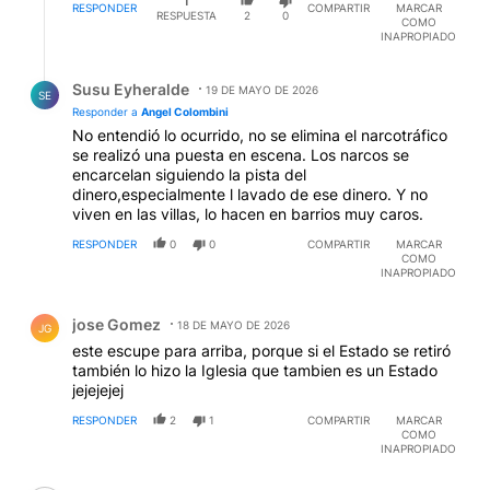
1
RESPONDER
COMPARTIR
MARCAR
RESPUESTA
2
0
COMO
INAPROPIADO
Respuesta de Susu Eyheralde.
Susu Eyheralde
19 DE MAYO DE 2026
SE
Responder a
Angel Colombini
No entendió lo ocurrido, no se elimina el narcotráfico
se realizó una puesta en escena. Los narcos se
encarcelan siguiendo la pista del
dinero,especialmente l lavado de ese dinero. Y no
viven en las villas, lo hacen en barrios muy caros.
RESPONDER
0
0
COMPARTIR
MARCAR
COMO
INAPROPIADO
Comentario de jose Gomez.
jose Gomez
18 DE MAYO DE 2026
JG
este escupe para arriba, porque si el Estado se retiró
también lo hizo la Iglesia que tambien es un Estado
jejejejej
RESPONDER
2
1
COMPARTIR
MARCAR
COMO
INAPROPIADO
Comentario de Carlos Alberto Rey Leyes.