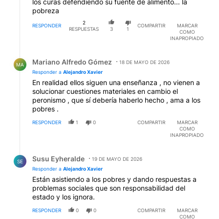
los curas defendiendo su fuente de alimento... la
pobreza
2
RESPONDER
COMPARTIR
MARCAR
RESPUESTAS
3
1
COMO
INAPROPIADO
Respuesta de Mariano Alfredo Gómez.
Mariano Alfredo Gómez
18 DE MAYO DE 2026
MA
Responder a
Alejandro Xavier
En realidad ellos siguen una enseñanza , no vienen a
solucionar cuestiones materiales en cambio el
peronismo , que sí debería haberlo hecho , ama a los
pobres .
RESPONDER
1
0
COMPARTIR
MARCAR
COMO
INAPROPIADO
Respuesta de Susu Eyheralde.
Susu Eyheralde
19 DE MAYO DE 2026
SE
Responder a
Alejandro Xavier
Están asistiendo a los pobres y dando respuestas a
problemas sociales que son responsabilidad del
estado y los ignora.
RESPONDER
0
0
COMPARTIR
MARCAR
COMO