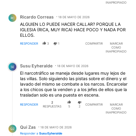
INAPROPIADO
Comentario de Ricardo Correas.
Ricardo Correas
18 DE MAYO DE 2026
RC
ALGUIEN LO PUEDE HACER CALLAR? PORQUE LA
IGLESIA (RICA, MUY RICA) HACE POCO Y NADA POR
ELLOS.
RESPONDER
3
1
COMPARTIR
MARCAR
COMO
INAPROPIADO
Comentario de Susu Eyheralde.
Susu Eyheralde
18 DE MAYO DE 2026
SE
El narcotráfico se maneja desde lugares muy lejos de
las villas. Solo siguiendo las pistas sobre el dinero y el
lavado del mismo se combate a los narcos. Encarcelar
a los chicos que la venden y a los jefes de ellos que la
trasladan solo es una puesta en escena.
2
RESPONDER
COMPARTIR
MARCAR
RESPUESTAS
5
2
COMO
INAPROPIADO
Respuesta de Qui Zas.
Qui Zas
18 DE MAYO DE 2026
QZ
Responder a
Susu Eyheralde