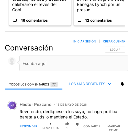
celebraron el revés del
Benegas Lynch por un
Gobi...
presun...
46 comentarios
12 comentarios
INICIAR SESIÓN
|
CREAR CUENTA
Conversación
SIGA ESTA CO
SEGUIR
LOS MÁS RECIENTES
TODOS LOS COMENTARIOS
77
Todos los comentarios
Comentario de Héctor Pezzano.
Héctor Pezzano
18 DE MAYO DE 2026
HP
Reverendo, dedíquese a los suyo, no haga política
barata a uds lo mantiene el Estado.
1
RESPONDER
COMPARTIR
MARCAR
RESPUESTA
1
0
COMO