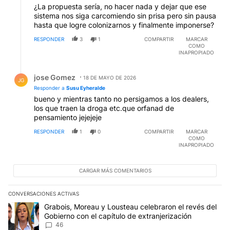
¿La propuesta sería, no hacer nada y dejar que ese
sistema nos siga carcomiendo sin prisa pero sin pausa
hasta que logre colonizarnos y finalmente imponerse?
RESPONDER
3
1
COMPARTIR
MARCAR
COMO
INAPROPIADO
Respuesta de jose Gomez.
jose Gomez
18 DE MAYO DE 2026
JG
Responder a
Susu Eyheralde
bueno y mientras tanto no persigamos a los dealers,
los que traen la droga etc.que orfanad de
pensamiento jejejeje
RESPONDER
1
0
COMPARTIR
MARCAR
COMO
INAPROPIADO
CARGAR MÁS COMENTARIOS
CONVERSACIONES ACTIVAS
Este listado muestra los artículos con más comentarios en los últim
Un artículo de tendencia con el título "Grabois, Moreau y Lousteau
Grabois, Moreau y Lousteau celebraron el revés del
Gobierno con el capítulo de extranjerización
46