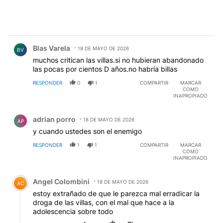
Comentario de Blas Varela.
Blas Varela
18 DE MAYO DE 2026
BV
muchos critican las villas.si no hubieran abandonado
las pocas por cientos D años.no habría billas
RESPONDER
0
1
COMPARTIR
MARCAR
COMO
INAPROPIADO
Comentario de adrian porro.
adrian porro
18 DE MAYO DE 2026
AP
y cuando ustedes son el enemigo
RESPONDER
1
1
COMPARTIR
MARCAR
COMO
INAPROPIADO
Comentario de Angel Colombini.
Angel Colombini
18 DE MAYO DE 2026
AC
estoy extrañado de que le parezca mal erradicar la
droga de las villas, con el mal que hace a la
adolescencia sobre todo