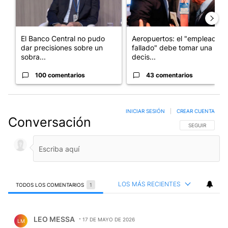
El Banco Central no pudo
Aeropuertos: el "empleado
dar precisiones sobre un
fallado" debe tomar una
sobra...
decis...
100 comentarios
43 comentarios
INICIAR SESIÓN
|
CREAR CUENTA
Conversación
SIGA ESTA CO
SEGUIR
LOS MÁS RECIENTES
TODOS LOS COMENTARIOS
1
Todos los comentarios
Comentario de LEO MESSA.
LEO MESSA
17 DE MAYO DE 2026
LM