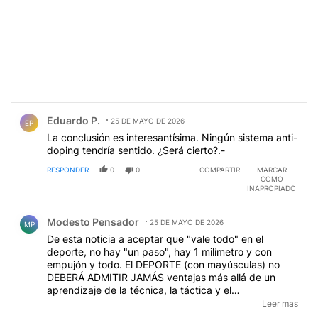
Comentario de Eduardo P..
Eduardo P.
25 DE MAYO DE 2026
EP
La conclusión es interesantísima. Ningún sistema anti-
doping tendría sentido. ¿Será cierto?.-
RESPONDER
0
0
COMPARTIR
MARCAR
COMO
INAPROPIADO
Comentario de Modesto Pensador.
Modesto Pensador
25 DE MAYO DE 2026
MP
De esta noticia a aceptar que "vale todo" en el
deporte, no hay "un paso", hay 1 milímetro y con
empujón y todo. El DEPORTE (con mayúsculas) no
DEBERÁ ADMITIR JAMÁS ventajas más allá de un
aprendizaje de la técnica, la táctica y el
entrenamiento, perseverantes y sistemáticos y el
Leer mas
juego LIMPIO. NO AL DOPAJE (Dopping o