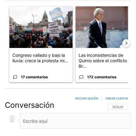
Este listado muestra los artículos con más comentarios en los últim
Un artículo de tendencia con el título "Congreso vallado y bajo
Un artículo de tendencia con e
Congreso vallado y bajo la
Las inconsistencias de
lluvia: crece la protesta mi...
Quirno sobre el conflicto con
Br...
17 comentarios
172 comentarios
INICIAR SESIÓN
|
CREAR CUENTA
Conversación
SIGA ESTA CO
SEGUIR