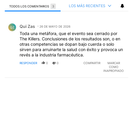
LOS MÁS RECIENTES
TODOS LOS COMENTARIOS
3
Todos los comentarios
Comentario de Qui Zas.
Qui Zas
26 DE MAYO DE 2026
QZ
Toda una metáfora, que el evento sea cerrado por
The Killers. Conclusiones de los resultados son, o en
otras competencias se dopan bajo cuerda o solo
sirven para arruinarte la salud con éxito y provoca un
revés a la industria farmacéutica.
RESPONDER
0
0
COMPARTIR
MARCAR
COMO
INAPROPIADO