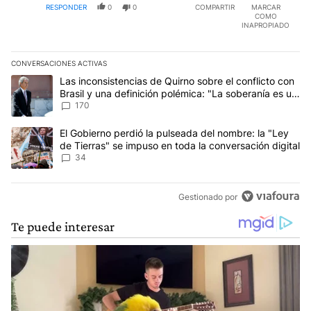
RESPONDER
0
0
COMPARTIR
MARCAR
picchicateo, como le quieran llamar) y ¡¡¡NO
COMO
ROTUNDO!! A NINGÚN DEBATE SOBRE EL TEMA.
INAPROPIADO
CONVERSACIONES ACTIVAS
Este listado muestra los artículos con más comentarios en los últim
Un artículo de tendencia con el título "Las inconsistencias de Qui
Las inconsistencias de Quirno sobre el conflicto con
Brasil y una definición polémica: "La soberanía es un
concepto antiguo"
170
Un artículo de tendencia con el título "El Gobierno perdió la puls
El Gobierno perdió la pulseada del nombre: la "Ley
de Tierras" se impuso en toda la conversación digital
34
Gestionado por