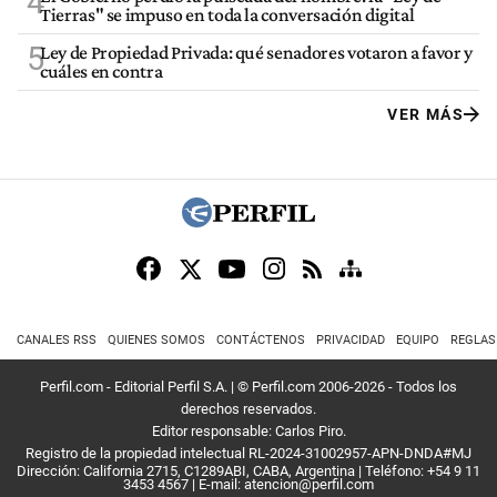
4
Tierras" se impuso en toda la conversación digital
5
Ley de Propiedad Privada: qué senadores votaron a favor y
cuáles en contra
VER MÁS
CANALES RSS
QUIENES SOMOS
CONTÁCTENOS
PRIVACIDAD
EQUIPO
REGLAS
Perfil.com - Editorial Perfil S.A.
| © Perfil.com 2006-2026 - Todos los
derechos reservados.
Editor responsable: Carlos Piro.
Registro de la propiedad intelectual RL-2024-31002957-APN-DNDA#MJ
Dirección:
California 2715
,
C1289ABI
,
CABA, Argentina
| Teléfono:
+54 9 11
3453 4567
| E-mail:
atencion@perfil.com