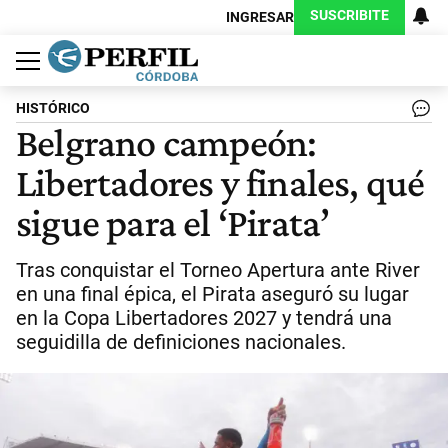
SUSCRIBITE
INGRESAR
Política
Economía
Judiciales
Sociedad
Cultura
Espectáculos
Deportes
Protagonistas
HISTÓRICO
Belgrano campeón:
Libertadores y finales, qué
sigue para el ‘Pirata’
Tras conquistar el Torneo Apertura ante River
en una final épica, el Pirata aseguró su lugar
en la Copa Libertadores 2027 y tendrá una
seguidilla de definiciones nacionales.