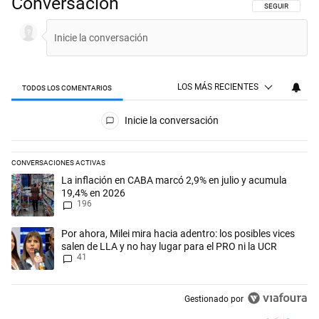
Conversación
SIGA ESTA CON
SEGUIR
LOS MÁS RECIENTES
TODOS LOS COMENTARIOS
Todos los comentarios
Inicie la conversación
CONVERSACIONES ACTIVAS
Este listado muestra los artículos con más comentarios en los últimos 
Un artículo de tendencia con el título "La inflación en CABA marcó 2,
La inflación en CABA marcó 2,9% en julio y acumula
19,4% en 2026
196
Un artículo de tendencia con el título "Por ahora, Milei mira hacia ade
Por ahora, Milei mira hacia adentro: los posibles vices
salen de LLA y no hay lugar para el PRO ni la UCR
41
Gestionado por