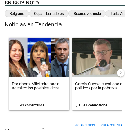
EN ESTA NOTA
Belgrano
Copa Libertadores
Ricardo Zielinski
Luifa Artim
Noticias en Tendencia
Este listado muestra los artículos con más comentarios en los últimos 
Un artículo de tendencia con el título "Por ahora, Milei mira hacia a
Un artículo de tendencia con el 
Por ahora, Milei mira hacia
García Cuerva cuestionó a los
adentro: los posibles vices...
políticos por la pobreza
41 comentarios
41 comentarios
INICIAR SESIÓN
|
CREAR CUENTA