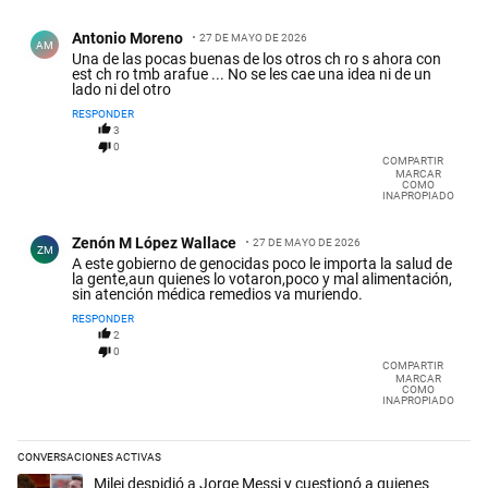
Comentario de Antonio Moreno.
Antonio Moreno
27 DE MAYO DE 2026
AM
Una de las pocas buenas de los otros ch ro s ahora con
est ch ro tmb arafue ... No se les cae una idea ni de un
lado ni del otro
RESPONDER
3
0
COMPARTIR
MARCAR
COMO
INAPROPIADO
Comentario de Zenón M López Wallace.
Zenón M López Wallace
27 DE MAYO DE 2026
ZM
A este gobierno de genocidas poco le importa la salud de
la gente,aun quienes lo votaron,poco y mal alimentación,
sin atención médica remedios va muriendo.
RESPONDER
2
0
COMPARTIR
MARCAR
COMO
INAPROPIADO
CONVERSACIONES ACTIVAS
Este listado muestra los artículos con más comentarios en los últimos 
Un artículo de tendencia con el título "Milei despidió a Jorge Messi y
Milei despidió a Jorge Messi y cuestionó a quienes