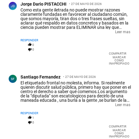
Jorge Dario PISTACCHI
27 DE MAYO DE 2026
JD
Como esta gente iletrada no puede mostrar razones
claramente fundadas en favorecer al ciudadano común,
que somos mayoría, tiran dos o tres frases sueltas, sin
aclarar qué respaldo en datos concretos y basados en la
ciencia pueden mostrar para ELIMINAR una ley que
podrá ser mejorada, pero claramente avanzaba en la
Leer mas
dirección del cuidado de la salud por medio de
información clara y obligatoria sobre los alimentos que
RESPONDER
ofrecen las empresas. Provocan una sonrisa piadosa las
0
referencias a las supuestas ventajas PARA LAS PyMES al
0
voltear la Ley y referencias vagas y bien superficiales
COMPARTIR
sobre los países vecinos, que ya tienen leyes similares
MARCAR
COMO
desde antes que Argentina
INAPROPIADO
Comentario de Santiago Fernandez.
Santiago Fernandez
27 DE MAYO DE 2026
SF
El etiquetado frontal no molesta, informa. Si realmente
quieren discutir salud pública, primero hay que poner en el
centro el derecho a saber qué comemos.Los argumento
de la "diputada" son escatologicos para decirlo de una
maneada educada , una burla a la gente ,se burlan de la
salud publica. ,APARTE DE PEDIR PRESTAMOS Y
Leer mas
MALTRATAR A JUBILADOS, DISCAPACITADOS,
TRABAJADORES, ETC QUE OTRA COSA SABEN HACER
RESPONDER
1
0
COMPARTIR
MARCAR
COMO
INAPROPIADO