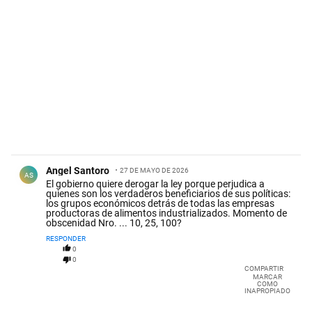
Comentario de Angel Santoro.
Angel Santoro
27 DE MAYO DE 2026
AS
El gobierno quiere derogar la ley porque perjudica a
quienes son los verdaderos beneficiarios de sus políticas:
los grupos económicos detrás de todas las empresas
productoras de alimentos industrializados. Momento de
obscenidad Nro. ... 10, 25, 100?
RESPONDER
0
0
COMPARTIR
MARCAR
COMO
INAPROPIADO
Comentario de Jorge Dario PISTACCHI.