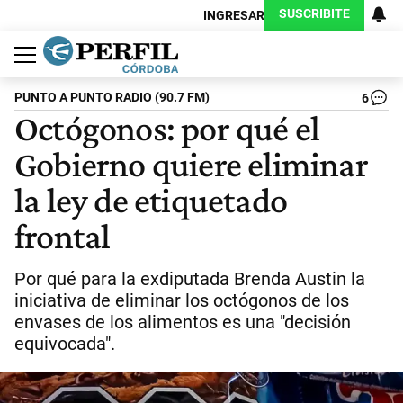
SUSCRIBITE
INGRESAR
Política
Economía
Judiciales
Sociedad
Cultura
Espectáculos
Deportes
Protagonistas
PUNTO A PUNTO RADIO (90.7 FM)
6
Octógonos: por qué el
Gobierno quiere eliminar
la ley de etiquetado
frontal
Por qué para la exdiputada Brenda Austin la
iniciativa de eliminar los octógonos de los
envases de los alimentos es una "decisión
equivocada".