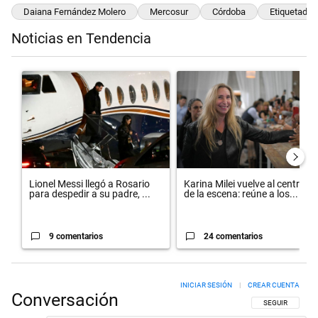
Daiana Fernández Molero
Mercosur
Córdoba
Etiquetado F
Noticias en Tendencia
Este listado muestra los artículos con más comentarios en los últimos 
Un artículo de tendencia con el título "Lionel Messi llegó a Rosario
Un artículo de tendencia con el 
Lionel Messi llegó a Rosario
Karina Milei vuelve al centro
para despedir a su padre, ...
de la escena: reúne a los...
9 comentarios
24 comentarios
INICIAR SESIÓN
|
CREAR CUENTA
Conversación
SIGA ESTA CON
SEGUIR