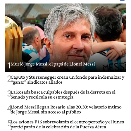
1
Murió Jorge Messi, el papá de Lionel Messi
2
Caputo y Sturzenegger crean un fondo para indemnizar y
“ganar” sindicatos aliados
3
La Rosada busca culpables después de la derrota en el
Senado y recalcula su estrategia
4
Lionel Messi llega a Rosario a las 20.30: velatorio íntimo
de Jorge Messi, sin acceso al público
5
Los aviones F 16 sobrevolarán el centro porteño y el lunes
participarán de la celebración de la Fuerza Aérea