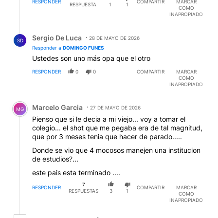
RESPONDER
COMPARTIR
MARCAR
RESPUESTA
1
1
COMO
INAPROPIADO
Respuesta de Sergio De Luca.
Sergio De Luca
28 DE MAYO DE 2026
SD
Responder a
DOMINGO FUNES
Ustedes son uno más opa que el otro
RESPONDER
0
0
COMPARTIR
MARCAR
COMO
INAPROPIADO
Comentario de Marcelo Garcia.
Marcelo Garcia
27 DE MAYO DE 2026
MG
Pienso que si le decia a mi viejo... voy a tomar el
colegio... el shot que me pegaba era de tal magnitud,
que por 3 meses tenia que hacer de parado.....
Donde se vio que 4 mocosos manejen una institucion
de estudios?...
este pais esta terminado ....
7
RESPONDER
COMPARTIR
MARCAR
RESPUESTAS
3
1
COMO
INAPROPIADO
5 respuestas más antiguas