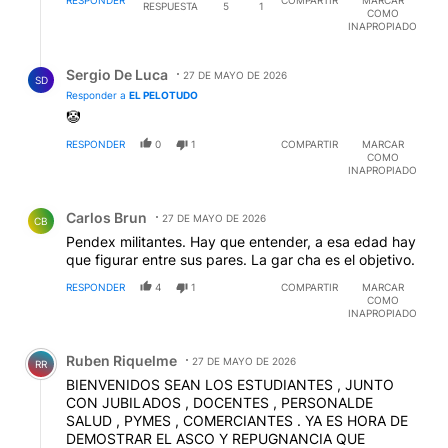
RESPUESTA
5
1
COMO
INAPROPIADO
Respuesta de Sergio De Luca.
Sergio De Luca
27 DE MAYO DE 2026
SD
Responder a
EL PELOTUDO
🤡
RESPONDER
0
1
COMPARTIR
MARCAR
COMO
INAPROPIADO
Comentario de Carlos Brun.
Carlos Brun
27 DE MAYO DE 2026
CB
Pendex militantes. Hay que entender, a esa edad hay
que figurar entre sus pares. La gar cha es el objetivo.
RESPONDER
4
1
COMPARTIR
MARCAR
COMO
INAPROPIADO
Comentario de Ruben Riquelme.
Ruben Riquelme
27 DE MAYO DE 2026
RR
BIENVENIDOS SEAN LOS ESTUDIANTES , JUNTO
CON JUBILADOS , DOCENTES , PERSONALDE
SALUD , PYMES , COMERCIANTES . YA ES HORA DE
DEMOSTRAR EL ASCO Y REPUGNANCIA QUE