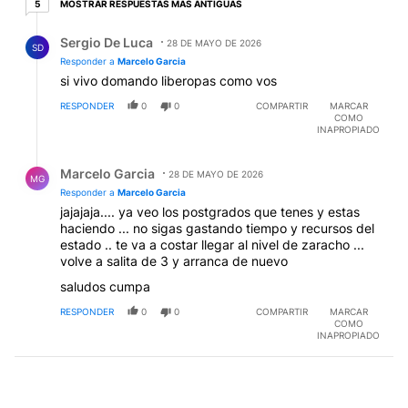
MOSTRAR RESPUESTAS MÁS ANTIGUAS
5
Respuesta de Sergio De Luca.
Sergio De Luca
28 DE MAYO DE 2026
SD
Responder a
Marcelo Garcia
si vivo domando liberopas como vos
RESPONDER
0
0
COMPARTIR
MARCAR
COMO
INAPROPIADO
Respuesta de Marcelo Garcia.
Marcelo Garcia
28 DE MAYO DE 2026
MG
Responder a
Marcelo Garcia
jajajaja.... ya veo los postgrados que tenes y estas
haciendo ... no sigas gastando tiempo y recursos del
estado .. te va a costar llegar al nivel de zaracho ...
volve a salita de 3 y arranca de nuevo
saludos cumpa
RESPONDER
0
0
COMPARTIR
MARCAR
COMO
INAPROPIADO