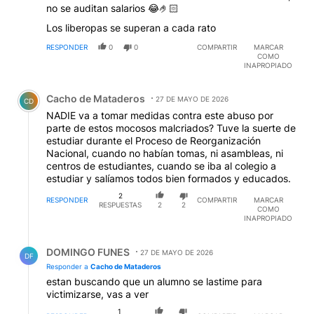
no se auditan salarios 😂🤌🏻
Los liberopas se superan a cada rato
RESPONDER
0
0
COMPARTIR
MARCAR
COMO
INAPROPIADO
Comentario de Cacho de Mataderos.
Cacho de Mataderos
27 DE MAYO DE 2026
CD
NADIE va a tomar medidas contra este abuso por
parte de estos mocosos malcriados? Tuve la suerte de
estudiar durante el Proceso de Reorganización
Nacional, cuando no habían tomas, ni asambleas, ni
centros de estudiantes, cuando se iba al colegio a
estudiar y salíamos todos bien formados y educados.
2
RESPONDER
COMPARTIR
MARCAR
RESPUESTAS
2
2
COMO
INAPROPIADO
Respuesta de DOMINGO FUNES.
DOMINGO FUNES
27 DE MAYO DE 2026
DF
Responder a
Cacho de Mataderos
estan buscando que un alumno se lastime para
victimizarse, vas a ver
1