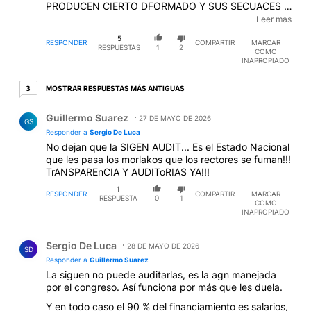
PRODUCEN CIERTO DFORMADO Y SUS SECUACES .
CRITICAN LA TOMA DE UN COLEGIO . PERO
Leer mas
APLAUDEN UNA ACTITUD SUPER
5
ANTIDEMOCRATICA . COMO NO APLICAR UNA LEY
RESPONDER
COMPARTIR
MARCAR
RESPUESTAS
1
2
COMO
DICTADA EN EL CONGRESO Y UN FALLO JUDICIAL
INAPROPIADO
INAPELABLE
3 respuestas más antiguas
MOSTRAR RESPUESTAS MÁS ANTIGUAS
3
Respuesta de Guillermo Suarez.
Guillermo Suarez
27 DE MAYO DE 2026
GS
Responder a
Sergio De Luca
No dejan que la SIGEN AUDIT... Es el Estado Nacional
que les pasa los morlakos que los rectores se fuman!!!
TrANSPAREnCIA Y AUDIToRIAS YA!!!
1
RESPONDER
COMPARTIR
MARCAR
RESPUESTA
0
1
COMO
INAPROPIADO
Respuesta de Sergio De Luca.
Sergio De Luca
28 DE MAYO DE 2026
SD
Responder a
Guillermo Suarez
La siguen no puede auditarlas, es la agn manejada
por el congreso. Así funciona por más que les duela.
Y en todo caso el 90 % del financiamiento es salarios,