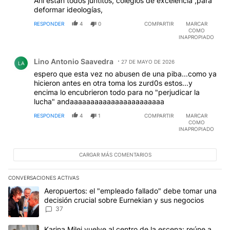
Ahí están todos juntitos, colegios de excelencia ,para
deformar ideologías,
RESPONDER
4
0
COMPARTIR
MARCAR
COMO
INAPROPIADO
Comentario de Lino Antonio Saavedra.
Lino Antonio Saavedra
27 DE MAYO DE 2026
LA
espero que esta vez no abusen de una piba...como ya
hicieron antes en otra toma los zurd0s estos...y
encima lo encubrieron todo para no "perjudicar la
lucha" andaaaaaaaaaaaaaaaaaaaaaaa
RESPONDER
4
1
COMPARTIR
MARCAR
COMO
INAPROPIADO
CARGAR MÁS COMENTARIOS
CONVERSACIONES ACTIVAS
Este listado muestra los artículos con más comentarios en los últim
Un artículo de tendencia con el título "Aeropuertos: el "empleado
Aeropuertos: el "empleado fallado" debe tomar una
decisión crucial sobre Eurnekian y sus negocios
37
Un artículo de tendencia con el título "Karina Milei vuelve al cen
Karina Milei vuelve al centro de la escena: reúne a