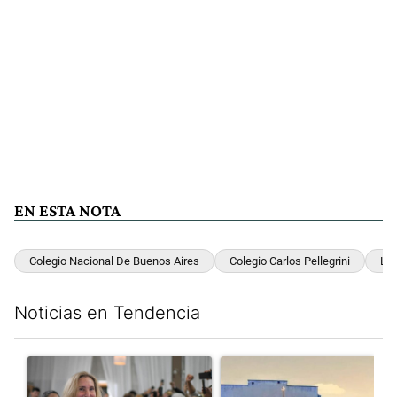
EN ESTA NOTA
Colegio Nacional De Buenos Aires
Colegio Carlos Pellegrini
Ley
Noticias en Tendencia
Este listado muestra los artículos con más comentarios en los últim
Un artículo de tendencia con el título "Karina Milei vuelve al c
Un artículo de tendencia con 