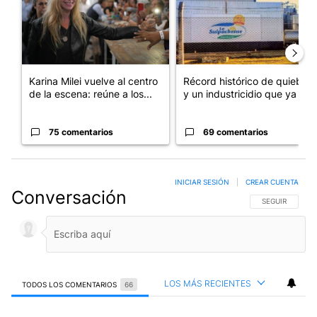
Karina Milei vuelve al centro
Récord histórico de quiebras
de la escena: reúne a los...
y un industricidio que ya ...
75 comentarios
69 comentarios
INICIAR SESIÓN
|
CREAR CUENTA
Conversación
SIGA ESTA CO
SEGUIR
LOS MÁS RECIENTES
TODOS LOS COMENTARIOS
66
Todos los comentarios