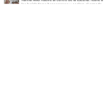
los legisladores bonaerenses y acelera el armado
para 2027
75
Gestionado por