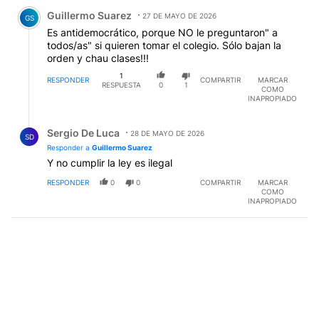
Comentario de Guillermo Suarez.
Guillermo Suarez
27 DE MAYO DE 2026
GS
Es antidemocrático, porque NO le preguntaron" a
todos/as" si quieren tomar el colegio. Sólo bajan la
orden y chau clases!!!
1
RESPONDER
COMPARTIR
MARCAR
RESPUESTA
0
1
COMO
INAPROPIADO
Respuesta de Sergio De Luca.
Sergio De Luca
28 DE MAYO DE 2026
SD
Responder a
Guillermo Suarez
Y no cumplir la ley es ilegal
RESPONDER
0
0
COMPARTIR
MARCAR
COMO
INAPROPIADO