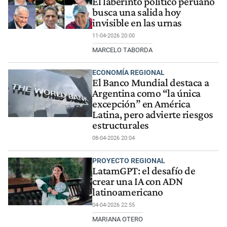
El laberinto político peruano
busca una salida hoy
invisible en las urnas
11-04-2026 20:00
MARCELO TABORDA
ECONOMÍA REGIONAL
El Banco Mundial destaca a
Argentina como “la única
excepción” en América
Latina, pero advierte riesgos
estructurales
08-04-2026 20:04
PROYECTO REGIONAL
LatamGPT: el desafío de
crear una IA con ADN
latinoamericano
04-04-2026 22:55
MARIANA OTERO