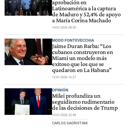
aprobación en
Latinoamérica a la captura
de Maduro y 52,4% de apoyo
a María Corina Machado
14-01-2026 08:30
MODO FONTEVECCHIA
Jaime Duran Barba: “Los
cubanos construyeron en
Miami un modelo más
exitoso que los que se
quedaron en La Habana”
12-01-2026 16:27
OPINIÓN
Milei profundiza un
seguidismo rudimentario
de las decisiones de Trump
10-01-2026 22:48
CARLOS SAGRISTANI