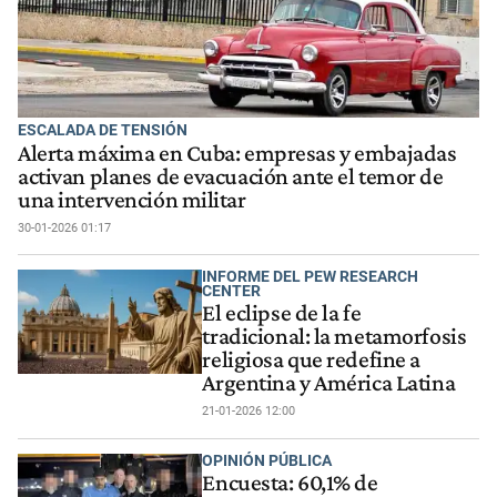
ESCALADA DE TENSIÓN
Alerta máxima en Cuba: empresas y embajadas
activan planes de evacuación ante el temor de
una intervención militar
30-01-2026 01:17
INFORME DEL PEW RESEARCH
CENTER
El eclipse de la fe
tradicional: la metamorfosis
religiosa que redefine a
Argentina y América Latina
21-01-2026 12:00
OPINIÓN PÚBLICA
Encuesta: 60,1% de