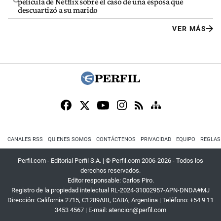
película de Netflix sobre el caso de una esposa que
descuartizó a su marido
VER MÁS
CANALES RSS
QUIENES SOMOS
CONTÁCTENOS
PRIVACIDAD
EQUIPO
REGLAS
Perfil.com - Editorial Perfil S.A.
| © Perfil.com 2006-2026 - Todos los
derechos reservados.
Editor responsable: Carlos Piro.
Registro de la propiedad intelectual RL-2024-31002957-APN-DNDA#MJ
Dirección:
California 2715
,
C1289ABI
,
CABA, Argentina
| Teléfono:
+54 9 11
3453 4567
| E-mail:
atencion@perfil.com