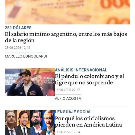
251 DÓLARES
El salario mínimo argentino, entre los más bajos
de la región
23-06-2026 12:42
MARCELO LONGOBARDI
ANÁLISIS INTERNACIONAL
El péndulo colombiano y el
tigre que no sorprende
13-06-2026 22:47
ALFIO ACOSTA
LENGUAJE SOCIAL
Por qué los oficialismos
pierden en América Latina
11-06-2026 17:34