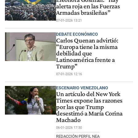
alerta roja en las Fuerzas
Armadas brasileñas”
07-01-2026 13:21
DEBATE ECONÓMICO
Carlos Quenan advirtió:
"Europa tiene la misma
debilidad que
Latinoamérica frente a
Trump"
07-01-2026 12:16
ESCENARIO VENEZOLANO
Un artículo del New York
Times expone las razones
por las que Trump
desestimó a María Corina
Machado
06-01-2026 17:30
REDACCIÓN PERFIL NEA