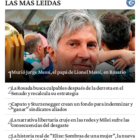
LAS MÁS LEÍDAS
Murió Jorge Messi, el papá de Lionel Messi, en Rosario
1
La Rosada busca culpables después de la derrota en el
2
Senado y recalcula su estrategia
Caputo y Sturzenegger crean un fondo para indemnizar y
3
“ganar” sindicatos aliados
La narrativa libertaria cruje en las redes y Milei sufre las
4
consecuencias del desgaste
La historia real de "Elize: Sombras de una mujer", la nueva
5