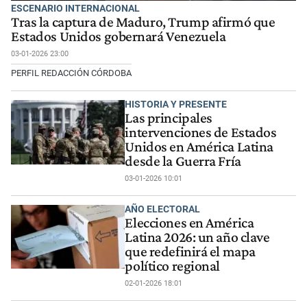
ESCENARIO INTERNACIONAL
Tras la captura de Maduro, Trump afirmó que
Estados Unidos gobernará Venezuela
03-01-2026 23:00
PERFIL REDACCIÓN CÓRDOBA
HISTORIA Y PRESENTE
Las principales
intervenciones de Estados
Unidos en América Latina
desde la Guerra Fría
03-01-2026 10:01
AÑO ELECTORAL
Elecciones en América
Latina 2026: un año clave
que redefinirá el mapa
político regional
02-01-2026 18:01