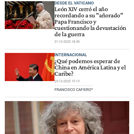
DESDE EL VATICANO
León XIV cerró el año
recordando a su "añorado"
Papa Francisco y
cuestionando la devastación
de la guerra
31-12-2025 18:45
INTERNACIONAL
¿Qué podemos esperar de
China en América Latina y el
Caribe?
23-12-2025 15:13
FRANCISCO CAFIERO*