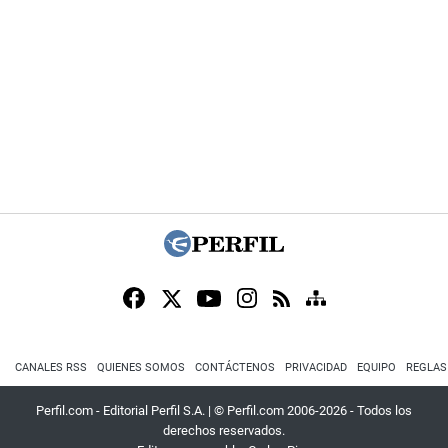
CANALES RSS
QUIENES SOMOS
CONTÁCTENOS
PRIVACIDAD
EQUIPO
REGLAS
Perfil.com - Editorial Perfil S.A.
| © Perfil.com 2006-2026 - Todos los
derechos reservados.