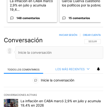
La inflación en CABA marcó
García Cuerva cuestionó a
2,9% en julio y acumula
los políticos por la pobreza
19,4...
148 comentarios
15 comentarios
INICIAR SESIÓN
|
CREAR CUENTA
Conversación
SIGA ESTA CO
SEGUIR
LOS MÁS RECIENTES
TODOS LOS COMENTARIOS
Todos los comentarios
Inicie la conversación
CONVERSACIONES ACTIVAS
Este listado muestra los artículos con más comentarios en los últim
Un artículo de tendencia con el título "La inflación en CABA mar
La inflación en CABA marcó 2,9% en julio y acumula
19,4% en 2026