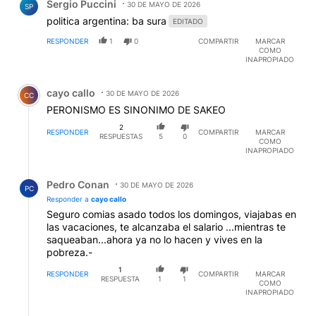
Sergio Puccini
30 DE MAYO DE 2026
SP
politica argentina: ba sura
EDITADO
RESPONDER
1
0
COMPARTIR
MARCAR
COMO
INAPROPIADO
Comentario de cayo callo.
cayo callo
30 DE MAYO DE 2026
CC
PERONISMO ES SINONIMO DE SAKEO
2
RESPONDER
COMPARTIR
MARCAR
RESPUESTAS
5
0
COMO
INAPROPIADO
Respuesta de Pedro Conan.
Pedro Conan
30 DE MAYO DE 2026
PC
Responder a
cayo callo
Seguro comias asado todos los domingos, viajabas en
las vacaciones, te alcanzaba el salario ...mientras te
saqueaban...ahora ya no lo hacen y vives en la
pobreza.-
1
RESPONDER
COMPARTIR
MARCAR
RESPUESTA
1
1
COMO
INAPROPIADO
Respuesta de Nene Ramallo.