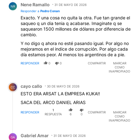
Nene Ramallo
31 DE MAYO DE 2026
NR
Responder a
Pedro Conan
Exacto. Y una cosa no quita la otra. Fue tan grande el
saqueo q un dia tenia q acabarse. Imaginate q se
saquearon 1500 millones de dólares por diferencia de
cambio.
Y no digo q ahora no esté pasando igual. Por algo no
mejoramos en el indice de corrupción. Por algo cada
día estamos peor. Al menos los argentinos de a pie.
RESPONDER
0
0
COMPARTIR
MARCAR
COMO
INAPROPIADO
Comentario de cayo callo.
cayo callo
30 DE MAYO DE 2026
CC
ESTO ERA ARSAT LA EMPRESA KUKA!!
SACA DEL ARCO DANIEL ARIAS
1
RESPONDER
COMPARTIR
MARCAR
RESPUESTA
6
0
COMO
INAPROPIADO
Respuesta de Gabriel Amar.
Gabriel Amar
31 DE MAYO DE 2026
GA