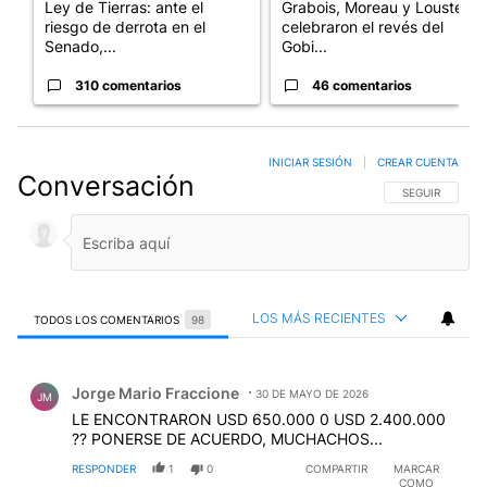
Ley de Tierras: ante el
Grabois, Moreau y Lousteau
riesgo de derrota en el
celebraron el revés del
Senado,...
Gobi...
310 comentarios
46 comentarios
INICIAR SESIÓN
|
CREAR CUENTA
Conversación
SIGA ESTA CO
SEGUIR
LOS MÁS RECIENTES
TODOS LOS COMENTARIOS
98
Todos los comentarios
Comentario de Jorge Mario Fraccione.
Jorge Mario Fraccione
30 DE MAYO DE 2026
JM
LE ENCONTRARON USD 650.000 0 USD 2.400.000
?? PONERSE DE ACUERDO, MUCHACHOS...
RESPONDER
1
0
COMPARTIR
MARCAR
COMO