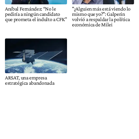
Aníbal Fernández: “No le
"¿Alguien más está viendo lo
pediría a ningún candidato
mismo que yo?": Galperin
que prometa el indulto a CFK”
volvió a respaldar la política
económica de Milei
ARSAT, una empresa
estratégica abandonada