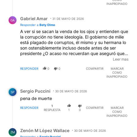
INAPROPIADO
Respuesta de Gabriel Amar.
Gabriel Amar
31 DE MAYO DE 2026
GA
Responder a
Bety Olmo
A ver si se sacan la venda de los ojos y entienden que
la corrupción no tiene ideología. El gobierno de milie
está plagado de corruptos, él mismo y su hermana lo
son ostensiblemente incluso desde antes de ser
presidente ¿O acaso no recuerdan que aseguró que
prefiere a los mafiosos porque "tienen códigos" y
Leer mas
llamó héroes a los que defraudan al Estado? Mientras
RESPONDER
0
0
COMPARTIR
MARCAR
tanto, sus "códigos" le permiten plagiar a otros
COMO
autores, recomendar estafas de las que participa y
INAPROPIADO
solicitar pagos para otorgar cargos políticos, como
Comentario de Sergio Puccini.
fue ampliamente denunciado por varios de sus ex
Sergio Puccini
candidatos y funcionarios... Lo peor es que les insertó
30 DE MAYO DE 2026
SP
en el cerebro la idea de que el problema son los k, es
pena de muerte
decir definió un enemigo perceptible para que los
1
giles tengan a quien acusar mientras él disfruta de su
RESPONDER
COMPARTIR
MARCAR
RESPUESTA
1
0
COMO
impunidad y protege la impunidad de sus amigos y
INAPROPIADO
socios.
Respuesta de Zenón M López Wallace.
Zenón M López Wallace
30 DE MAYO DE 2026
ZM
Responder a
Sergio Puccini