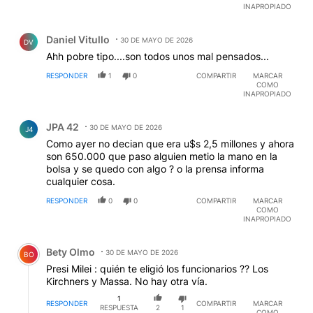
INAPROPIADO
Comentario de Daniel Vitullo.
Daniel Vitullo
30 DE MAYO DE 2026
DV
Ahh pobre tipo....son todos unos mal pensados...
RESPONDER
1
0
COMPARTIR
MARCAR
COMO
INAPROPIADO
Comentario de JPA 42.
JPA 42
30 DE MAYO DE 2026
J4
Como ayer no decian que era u$s 2,5 millones y ahora
son 650.000 que paso alguien metio la mano en la
bolsa y se quedo con algo ? o la prensa informa
cualquier cosa.
RESPONDER
0
0
COMPARTIR
MARCAR
COMO
INAPROPIADO
Comentario de Bety Olmo.
Bety Olmo
30 DE MAYO DE 2026
BO
Presi Milei : quién te eligió los funcionarios ?? Los
Kirchners y Massa. No hay otra vía.
1
RESPONDER
COMPARTIR
MARCAR
RESPUESTA
2
1
COMO