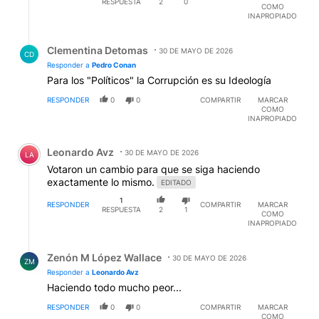
RESPUESTA
2
0
COMO
INAPROPIADO
Respuesta de Clementina Detomas.
Clementina Detomas
30 DE MAYO DE 2026
CD
Responder a
Pedro Conan
Para los "Políticos" la Corrupción es su Ideología
RESPONDER
0
0
COMPARTIR
MARCAR
COMO
INAPROPIADO
Comentario de Leonardo Avz.
Leonardo Avz
30 DE MAYO DE 2026
LA
Votaron un cambio para que se siga haciendo
exactamente lo mismo.
EDITADO
1
RESPONDER
COMPARTIR
MARCAR
RESPUESTA
2
1
COMO
INAPROPIADO
Respuesta de Zenón M López Wallace.
Zenón M López Wallace
30 DE MAYO DE 2026
ZM
Responder a
Leonardo Avz
Haciendo todo mucho peor...
RESPONDER
0
0
COMPARTIR
MARCAR
COMO