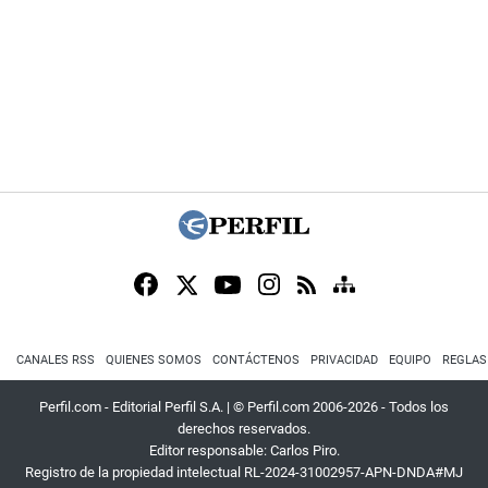
CANALES RSS
QUIENES SOMOS
CONTÁCTENOS
PRIVACIDAD
EQUIPO
REGLAS
Perfil.com - Editorial Perfil S.A.
| © Perfil.com 2006-2026 - Todos los
derechos reservados.
Editor responsable: Carlos Piro.
Registro de la propiedad intelectual RL-2024-31002957-APN-DNDA#MJ