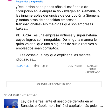
Responder a
cayo callo
¿Recuerdan hace pocos años el escándalo de
corrupción en la empresa Volkswagen en Alemania, o
las innumerables denuncias de corrupción a Siemens,
y tantas otras de conocidas empresas
transnacionales? No me digas que son empresas
kukas...
PD: ARSAT es una empresa virtuosa y superavitaria
cuyos logros son innegables. De ninguna manera le
quita valor el que uno o algunos de sus directivos o
empleados sean corruptos.
... Las cosas que hay que explicar a las mentes
idiotizadas...
RESPONDER
0
0
COMPARTIR
MARCAR
COMO
INAPROPIADO
CARGAR MÁS COMENTARIOS
CONVERSACIONES ACTIVAS
Este listado muestra los artículos con más comentarios en los últim
Un artículo de tendencia con el título "Ley de Tierras: ante el ri
Ley de Tierras: ante el riesgo de derrota en el
Senado, el Gobierno eliminó el capítulo más polémico