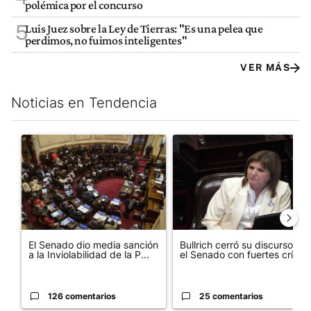
polémica por el concurso
5
Luis Juez sobre la Ley de Tierras: "Es una pelea que
perdimos, no fuimos inteligentes"
VER MÁS
Noticias en Tendencia
Este listado muestra los artículos con más comentarios en los últim
Un artículo de tendencia con el título "El Senado dio media san
Un artículo de tendencia con el
El Senado dio media sanción
Bullrich cerró su discurso en
a la Inviolabilidad de la P...
el Senado con fuertes crí...
126 comentarios
25 comentarios