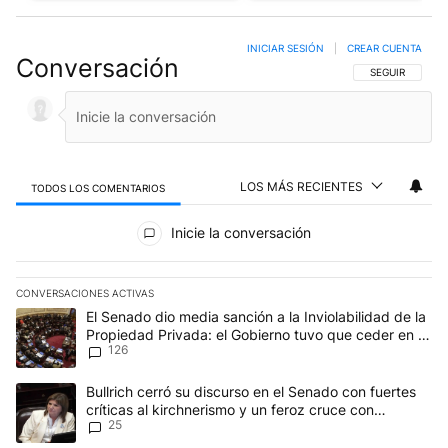
INICIAR SESIÓN
|
CREAR CUENTA
Conversación
SIGA ESTA CO
SEGUIR
LOS MÁS RECIENTES
TODOS LOS COMENTARIOS
Todos los comentarios
Inicie la conversación
CONVERSACIONES ACTIVAS
Este listado muestra los artículos con más comentarios en los últim
Un artículo de tendencia con el título "El Senado dio media sanci
El Senado dio media sanción a la Inviolabilidad de la
Propiedad Privada: el Gobierno tuvo que ceder en la
126
Ley del Manejo del Fuego
Un artículo de tendencia con el título "Bullrich cerró su discurso e
Bullrich cerró su discurso en el Senado con fuertes
críticas al kirchnerismo y un feroz cruce con
25
Capitanich al que le gritó “¡cállate!”