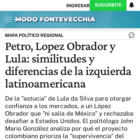
SUSCRIBITE
INGRESAR
Inicio
Ahora
Opinión
Actualidad
Política
Economía
Columnistas
Política
Pymes
Salud
MAPA POLÍTICO REGIONAL
Ciencia
Protagonistas
Tecnología
Petro, Lopez Obrador y
Cultura
Arte
Educación
Lula: similitudes y
Internacional
Clima
Deportes
CARAS
Exitoina
Turismo
diferencias de la izquierda
Videos
Córdoba
Reperfilar
latinoamericana
Business
Noticias
Caras
Exitoina
Gaming
Vivo
De la "astucia" de Lula da Silva para otorgar
Diario del Juicio
confianza a los mercados, a un López
Obrador que "ni salía de México" y rechazaba
desafiar a Estados Unidos. El politólogo John
Mario González analiza por qué el proyecto
colombiano prioriza la "supervivencia" del