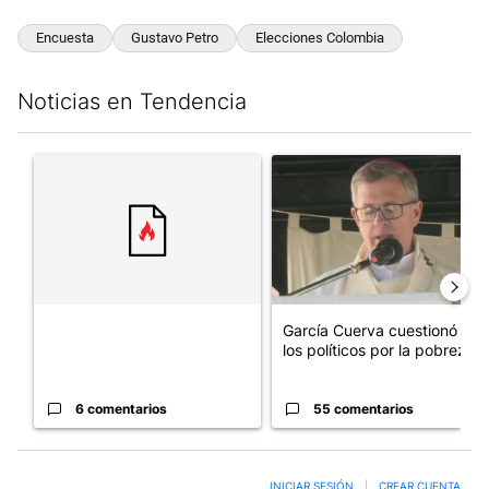
Encuesta
Gustavo Petro
Elecciones Colombia
Noticias en Tendencia
Este listado muestra los artículos con más comentarios en los últim
Un artículo de tendencia con el título "" con 6 comentarios.
Un artículo de tendencia con e
García Cuerva cuestionó a
los políticos por la pobreza
6 comentarios
55 comentarios
INICIAR SESIÓN
|
CREAR CUENTA