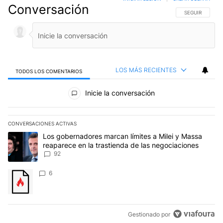
Conversación
SIGA ESTA CO
SEGUIR
LOS MÁS RECIENTES
TODOS LOS COMENTARIOS
Todos los comentarios
Inicie la conversación
CONVERSACIONES ACTIVAS
Este listado muestra los artículos con más comentarios en los últim
Un artículo de tendencia con el título "Los gobernadores marcan l
Los gobernadores marcan límites a Milei y Massa
reaparece en la trastienda de las negociaciones
92
Un artículo de tendencia con el título "" con 6 comentarios.
6
Gestionado por