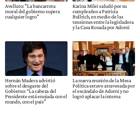
Avelluto: "La bancarrota
Karina Milei saludó por su
moral del gobierno supera
cumpleaños a Patricia
cualquier logro"
Bullrich, en medio de las
tensiones entre la legisladora
y la Casa Rosada por Adorni
Hernán Madera advirtió
La nueva reunión de la Mesa
sobre el desgaste del
Política estuvo atravesada por
Gobierno: “La cabeza del
el escándalo de Adorni y no
Presidente está enojada con el
logró aplacar la interna
mundo, con el país”