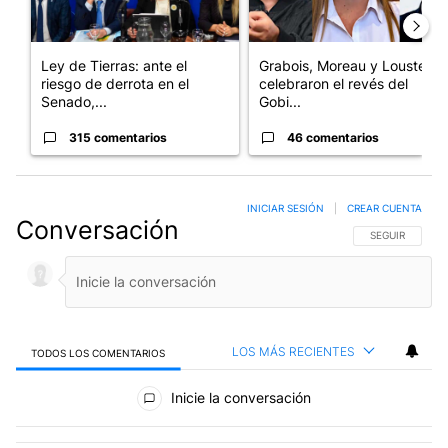
Ley de Tierras: ante el
Grabois, Moreau y Lousteau
riesgo de derrota en el
celebraron el revés del
Senado,...
Gobi...
315 comentarios
46 comentarios
INICIAR SESIÓN
|
CREAR CUENTA
Conversación
SIGA ESTA CO
SEGUIR
LOS MÁS RECIENTES
TODOS LOS COMENTARIOS
Todos los comentarios
Inicie la conversación