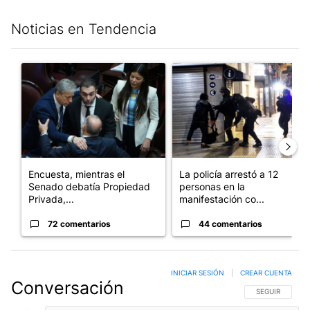
Noticias en Tendencia
Este listado muestra los artículos con más comentarios en los últim
Un artículo de tendencia con el título "Encuesta, mientras el
Un artículo de tendencia con e
Encuesta, mientras el
La policía arrestó a 12
Senado debatía Propiedad
personas en la
Privada,...
manifestación co...
72 comentarios
44 comentarios
INICIAR SESIÓN
|
CREAR CUENTA
Conversación
SIGA ESTA CO
SEGUIR