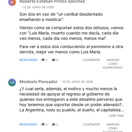
Roberto Esteban Pintos Sánchez
RE
10 DE JUNIO DE 2026
Son dos en vez de "un caníbal desdentado
enseñando a masticar".
Viendo como se comportan estos dos obtusos, vamos
con "Luis María, muerto cuando me decía, cada día
veo menos, cada día veo menos, menos mal".
Para ver a estos dos conduciendo al peronismo a otra
derrota, mejor ver menos como Luis María.
RESPONDER
2
0
COMPARTIR
MARCAR
COMO
INAPROPIADO
Comentario de Modesto Pensador.
Modesto Pensador
10 DE JUNIO DE 2026
MP
¿Y cual sería, además, el motivo y mucho menos la
necesidad de apoyar el regreso al gobierno de
quienes nos entregaron a este desatino perverso que
hoy tenemos que soportar desde un poder alienado?..
La Argentina, todo su pueblo, el dueño, el capitalista,
eltrabajador, el profesor o el estudiante, votaron por
Leer mas
saltar al fuego porque la sarten le quemaba los pies,
RESPONDER
2
2
COMPARTIR
MARCAR
¿no se dan cuenta?. Ya no éramos un pueblo "feliz
COMO
porque no faltaban ni techo ni trabajo ni pan". ¿Por