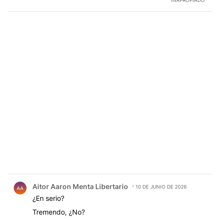
INAPROPIADO
qué iríamos a elegir nuevamente esa opción?, si es la
que nos llevó a esto; y encima después se borraron y
se dedicaron a hacer política entre ellos y su lema
principal es "por la libertad y fortuna de su líder
presa".
Comentario de Aitor Aaron Menta Libertario.
Aitor Aaron Menta Libertario
10 DE JUNIO DE 2026
AA
¿En serio?
Tremendo, ¿No?