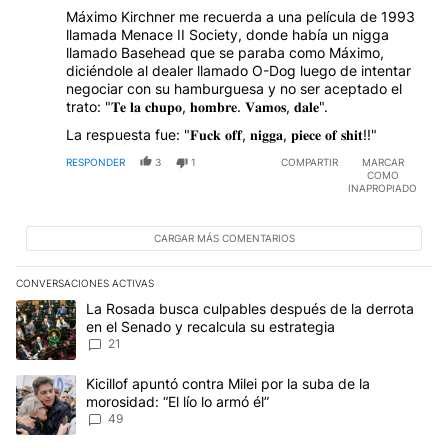
Máximo Kirchner me recuerda a una película de 1993
llamada Menace II Society, donde había un nigga
llamado Basehead que se paraba como Máximo,
diciéndole al dealer llamado O-Dog luego de intentar
negociar con su hamburguesa y no ser aceptado el
trato: "𝐓𝐞 𝐥𝐚 𝐜𝐡𝐮𝐩𝐨, 𝐡𝐨𝐦𝐛𝐫𝐞. 𝐕𝐚𝐦𝐨𝐬, 𝐝𝐚𝐥𝐞".
La respuesta fue: "𝐅𝐮𝐜𝐤 𝐨𝐟𝐟, 𝐧𝐢𝐠𝐠𝐚, 𝐩𝐢𝐞𝐜𝐞 𝐨𝐟 𝐬𝐡𝐢𝐭!!"
RESPONDER
3
1
COMPARTIR
MARCAR
COMO
INAPROPIADO
CARGAR MÁS COMENTARIOS
CONVERSACIONES ACTIVAS
Este listado muestra los artículos con más comentarios en los últim
Un artículo de tendencia con el título "La Rosada busca culpables
La Rosada busca culpables después de la derrota
en el Senado y recalcula su estrategia
21
Un artículo de tendencia con el título "Kicillof apuntó contra Milei 
Kicillof apuntó contra Milei por la suba de la
morosidad: “El lío lo armó él”
49