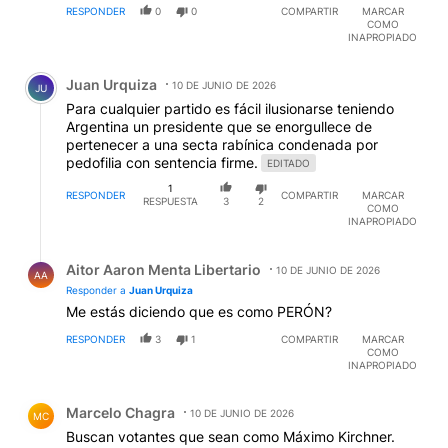
RESPONDER
0
0
COMPARTIR
MARCAR
COMO
INAPROPIADO
Comentario de Juan Urquiza.
Juan Urquiza
10 DE JUNIO DE 2026
JU
Para cualquier partido es fácil ilusionarse teniendo
Argentina un presidente que se enorgullece de
pertenecer a una secta rabínica condenada por
pedofilia con sentencia firme.
EDITADO
1
RESPONDER
COMPARTIR
MARCAR
RESPUESTA
3
2
COMO
INAPROPIADO
Respuesta de Aitor Aaron Menta Libertario.
Aitor Aaron Menta Libertario
10 DE JUNIO DE 2026
AA
Responder a
Juan Urquiza
Me estás diciendo que es como PERÓN?
RESPONDER
3
1
COMPARTIR
MARCAR
COMO
INAPROPIADO
Comentario de Marcelo Chagra.
Marcelo Chagra
10 DE JUNIO DE 2026
MC
Buscan votantes que sean como Máximo Kirchner.