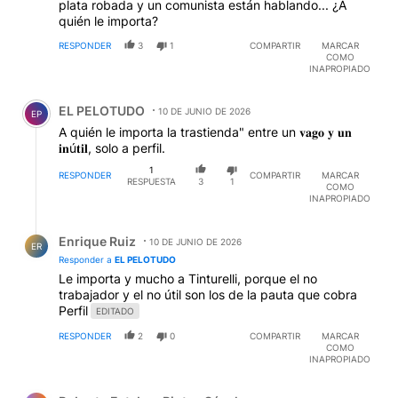
plata robada y un comunista están hablando... ¿A
quién le importa?
RESPONDER
3
1
COMPARTIR
MARCAR
COMO
INAPROPIADO
Comentario de EL PELOTUDO.
EL PELOTUDO
10 DE JUNIO DE 2026
EP
A quién le importa la trastienda" entre un 𝐯𝐚𝐠𝐨 𝐲 𝐮𝐧
𝐢𝐧ú𝐭𝐢𝐥, solo a perfil.
1
RESPONDER
COMPARTIR
MARCAR
RESPUESTA
3
1
COMO
INAPROPIADO
Respuesta de Enrique Ruiz.
Enrique Ruiz
10 DE JUNIO DE 2026
ER
Responder a
EL PELOTUDO
Le importa y mucho a Tinturelli, porque el no
trabajador y el no útil son los de la pauta que cobra
Perfil
EDITADO
RESPONDER
2
0
COMPARTIR
MARCAR
COMO
INAPROPIADO
Comentario de Roberto Esteban Pintos Sánchez.