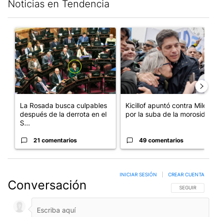
Noticias en Tendencia
Este listado muestra los artículos con más comentarios en los últim
Un artículo de tendencia con el título "La Rosada busca culpabl
Un artículo de tendencia con el
La Rosada busca culpables
Kicillof apuntó contra Milei
después de la derrota en el
por la suba de la morosida...
S...
21 comentarios
49 comentarios
INICIAR SESIÓN
|
CREAR CUENTA
Conversación
SIGA ESTA CO
SEGUIR