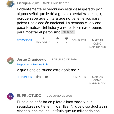
Enrique Ruiz
10 DE JUNIO DE 2026
ER
Evidentemente el peronismo está desesperado por
alguna señal que le dé alguna expectativa de algo,
porque sabe que pinta a que no tiene fierros para
pelear una elección nacional. La semana que viene
pasó la noticia del Indio y a remarla sin nada bueno
para mostrar el peronismo
EDITADO
1
RESPONDER
COMPARTIR
MARCAR
RESPUESTA
2
0
COMO
INAPROPIADO
Respuesta de Jorge Dragicevic.
Jorge Dragicevic
14 DE JUNIO DE 2026
JD
Responder a
Enrique Ruiz
y que tiene de bueno este gobierno ?
RESPONDER
0
0
COMPARTIR
MARCAR
COMO
INAPROPIADO
Comentario de EL PELOTUDO.
EL PELOTUDO
10 DE JUNIO DE 2026
EP
El indio se bañaba en pileta climatizada y sus
seguidores no tienen ni canillas. Ni que digo duchas ni
cloacas; encima, es un título que un millonario con