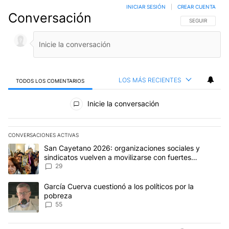
INICIAR SESIÓN
|
CREAR CUENTA
Conversación
SIGA ESTA CO
SEGUIR
LOS MÁS RECIENTES
TODOS LOS COMENTARIOS
Todos los comentarios
Inicie la conversación
CONVERSACIONES ACTIVAS
Este listado muestra los artículos con más comentarios en los últim
Un artículo de tendencia con el título "San Cayetano 2026: organi
San Cayetano 2026: organizaciones sociales y
sindicatos vuelven a movilizarse con fuertes
reclamos al Gobierno
29
Un artículo de tendencia con el título "García Cuerva cuestionó a 
García Cuerva cuestionó a los políticos por la
pobreza
55