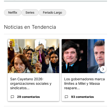
Netflix
Series
Feriado Largo
Noticias en Tendencia
Este listado muestra los artículos con más comentarios en los últim
Un artículo de tendencia con el título "San Cayetano 2026: orga
Un artículo de tendencia con e
San Cayetano 2026:
Los gobernadores marcan
organizaciones sociales y
límites a Milei y Massa
sindicatos...
reapare...
29 comentarios
93 comentarios