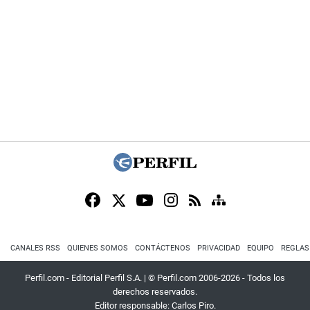
CANALES RSS
QUIENES SOMOS
CONTÁCTENOS
PRIVACIDAD
EQUIPO
REGLAS
Perfil.com - Editorial Perfil S.A.
| © Perfil.com 2006-2026 - Todos los
derechos reservados.
Editor responsable: Carlos Piro.