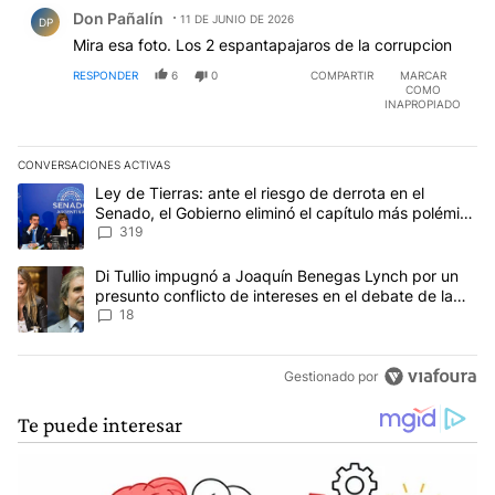
Comentario de Don Pañalín.
Don Pañalín
11 DE JUNIO DE 2026
DP
Mira esa foto. Los 2 espantapajaros de la corrupcion
RESPONDER
6
0
COMPARTIR
MARCAR
COMO
INAPROPIADO
CONVERSACIONES ACTIVAS
Este listado muestra los artículos con más comentarios en los últim
Un artículo de tendencia con el título "Ley de Tierras: ante el ri
Ley de Tierras: ante el riesgo de derrota en el
Senado, el Gobierno eliminó el capítulo más polémico
del proyecto
319
Un artículo de tendencia con el título "Di Tullio impugnó a Joaqu
Di Tullio impugnó a Joaquín Benegas Lynch por un
presunto conflicto de intereses en el debate de la
Ley de Tierras
18
Gestionado por