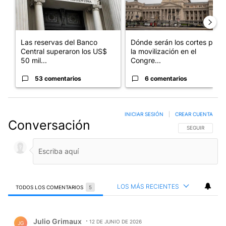
Las reservas del Banco
Dónde serán los cortes por
Central superaron los US$
la movilización en el
50 mil...
Congre...
53 comentarios
6 comentarios
INICIAR SESIÓN
|
CREAR CUENTA
Conversación
SIGA ESTA CO
SEGUIR
LOS MÁS RECIENTES
TODOS LOS COMENTARIOS
5
Todos los comentarios
Comentario de Julio Grimaux.
Julio Grimaux
12 DE JUNIO DE 2026
JG