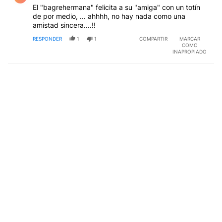
El "bagrehermana" felicita a su "amiga" con un totín
de por medio, ... ahhhh, no hay nada como una
amistad sincera....!!
RESPONDER
1
1
COMPARTIR
MARCAR
COMO
INAPROPIADO