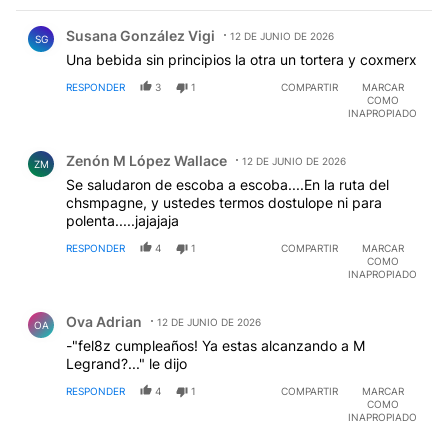
Comentario de Susana González Vigi.
Susana González Vigi
12 DE JUNIO DE 2026
SG
Una bebida sin principios la otra un tortera y coxmerx
RESPONDER
3
1
COMPARTIR
MARCAR
COMO
INAPROPIADO
Comentario de Zenón M López Wallace.
Zenón M López Wallace
12 DE JUNIO DE 2026
ZM
Se saludaron de escoba a escoba....En la ruta del
chsmpagne, y ustedes termos dostulope ni para
polenta.....jajajaja
RESPONDER
4
1
COMPARTIR
MARCAR
COMO
INAPROPIADO
Comentario de Ova Adrian.
Ova Adrian
12 DE JUNIO DE 2026
OA
-"fel8z cumpleaños! Ya estas alcanzando a M
Legrand?..." le dijo
RESPONDER
4
1
COMPARTIR
MARCAR
COMO
INAPROPIADO