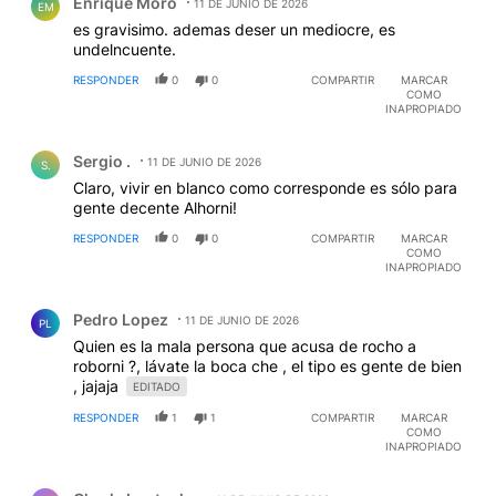
Enrique Moro
11 DE JUNIO DE 2026
EM
es gravisimo. ademas deser un mediocre, es
undelncuente.
RESPONDER
0
0
COMPARTIR
MARCAR
COMO
INAPROPIADO
Comentario de Sergio ..
Sergio .
11 DE JUNIO DE 2026
S.
Claro, vivir en blanco como corresponde es sólo para
gente decente Alhorni!
RESPONDER
0
0
COMPARTIR
MARCAR
COMO
INAPROPIADO
Comentario de Pedro Lopez.
Pedro Lopez
11 DE JUNIO DE 2026
PL
Quien es la mala persona que acusa de rocho a
roborni ?, lávate la boca che , el tipo es gente de bien
, jajaja
EDITADO
RESPONDER
1
1
COMPARTIR
MARCAR
COMO
INAPROPIADO
Comentario de Charly bustocho.