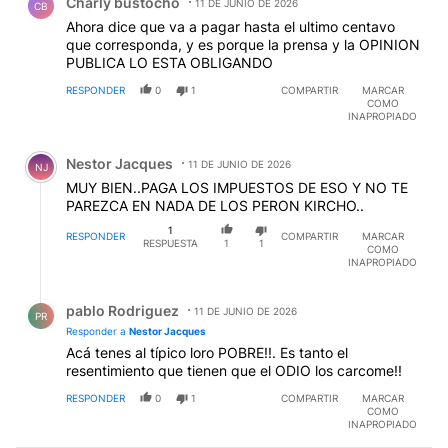
Charly bustocho
11 DE JUNIO DE 2026
CB
Ahora dice que va a pagar hasta el ultimo centavo
que corresponda, y es porque la prensa y la OPINION
PUBLICA LO ESTA OBLIGANDO
RESPONDER
0
1
COMPARTIR
MARCAR
COMO
INAPROPIADO
Comentario de Nestor Jacques.
Nestor Jacques
11 DE JUNIO DE 2026
NJ
MUY BIEN..PAGA LOS IMPUESTOS DE ESO Y NO TE
PAREZCA EN NADA DE LOS PERON KIRCHO..
1
RESPONDER
COMPARTIR
MARCAR
RESPUESTA
1
1
COMO
INAPROPIADO
Respuesta de pablo Rodriguez.
pablo Rodriguez
11 DE JUNIO DE 2026
PR
Responder a
Nestor Jacques
Acá tenes al típico loro POBRE!!. Es tanto el
resentimiento que tienen que el ODIO los carcome!!
RESPONDER
0
1
COMPARTIR
MARCAR
COMO
INAPROPIADO