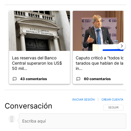
Este listado muestra los artículos con más comentarios en los últim
Un artículo de tendencia con el título "Las reservas del Banco 
Un artículo de tendencia con e
Las reservas del Banco
Caputo criticó a “todos los
Central superaron los US$
tarados que hablan de la
50 mil...
in...
43 comentarios
60 comentarios
INICIAR SESIÓN
|
CREAR CUENTA
Conversación
SIGA ESTA CO
SEGUIR