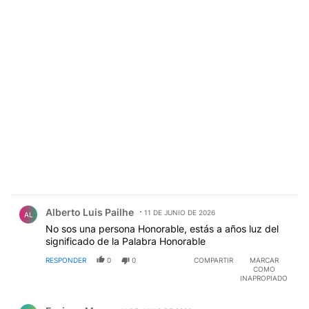
pena penal, por aplicarse la ley mas benigna al
condenado. Los antecedentes penales tiene un juicio
penal sin cumplimiento de pena.
Comentario de Alberto Luis Pailhe.
Alberto Luis Pailhe
11 DE JUNIO DE 2026
AL
No sos una persona Honorable, estás a años luz del
significado de la Palabra Honorable
RESPONDER
0
0
COMPARTIR
MARCAR
COMO
INAPROPIADO
Comentario de Enrique Moro.