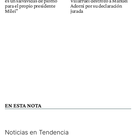
es un salvavidas de plomo
Villarruel destrozó a Manuel
para el propio presidente
Adorni por su declaración
Milei”
jurada
EN ESTA NOTA
Noticias en Tendencia