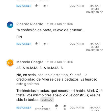
RESPONDER
1
1
COMPARTIR
MARCAR
COMO
INAPROPIADO
Comentario de Ricardo Ricardo.
Ricardo Ricardo
11 DE JUNIO DE 2026
RR
"a confesión de parte, relevo de prueba"..
FIN
RESPONDER
1
1
COMPARTIR
MARCAR
COMO
INAPROPIADO
Comentario de Marcelo Chagra.
Marcelo Chagra
11 DE JUNIO DE 2026
MC
JAJAJAJAJAJAJAJAJAJAJA
No, en serio, saquen a este tipo. Ya está. La
credibilidad de Milei se cae a pedazos. Es leproso
este gobierno.
Teniéndolas a todas, qué necesidad había, Milei. Qué
triste. Vos mismo tirás abajo lo que construís; esa ha
sido la tónica.
EDITADO
2
RESPONDER
COMPARTIR
MARCAR
RESPUESTAS
0
0
COMO