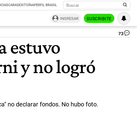
ICIAS
CARAS
EXITOÍNA
PERFIL BRASIL
INGRESAR
SUSCRIBITE
73
ME
a estuvo
PO
KA
BU
ni y no logró
|
X
@K
ica" no declarar fondos. No hubo foto.