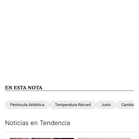
EN ESTA NOTA
Península Antártica
Temperatura Récord
Junio
Cambio Cl
Noticias en Tendencia
Este listado muestra los artículos con más comentarios en los últim