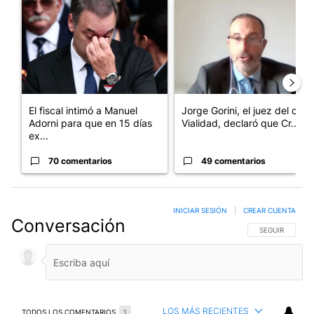
Un artículo de tendencia con el título "El fiscal intimó a Manue
Un artículo de tendencia con e
El fiscal intimó a Manuel
Jorge Gorini, el juez del caso
Adorni para que en 15 días
Vialidad, declaró que Cr...
ex...
70 comentarios
49 comentarios
INICIAR SESIÓN
|
CREAR CUENTA
Conversación
SIGA ESTA CO
SEGUIR
LOS MÁS RECIENTES
TODOS LOS COMENTARIOS
1