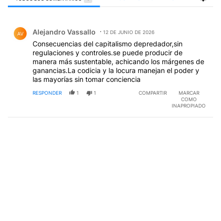
Todos los comentarios
Comentario de Alejandro Vassallo.
Alejandro Vassallo
12 DE JUNIO DE 2026
AV
Consecuencias del capitalismo depredador,sin
regulaciones y controles.se puede producir de
manera más sustentable, achicando los márgenes de
ganancias.La codicia y la locura manejan el poder y
las mayorías sin tomar conciencia
RESPONDER
1
1
COMPARTIR
MARCAR
COMO
INAPROPIADO