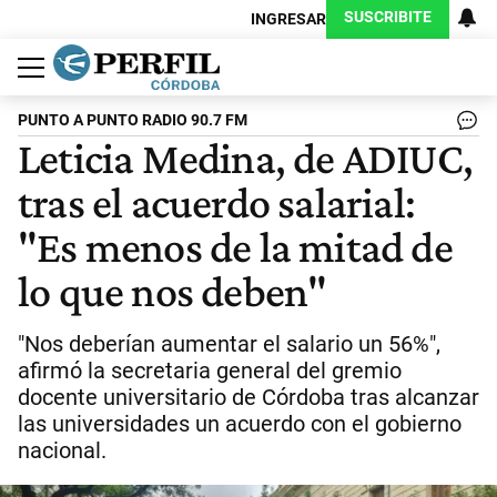
SUSCRIBITE
INGRESAR
Política
Economía
Judiciales
Sociedad
Cultura
Espectáculos
Deportes
Protagonistas
PUNTO A PUNTO RADIO 90.7 FM
Leticia Medina, de ADIUC,
tras el acuerdo salarial:
"Es menos de la mitad de
lo que nos deben"
"Nos deberían aumentar el salario un 56%",
afirmó la secretaria general del gremio
docente universitario de Córdoba tras alcanzar
las universidades un acuerdo con el gobierno
nacional.