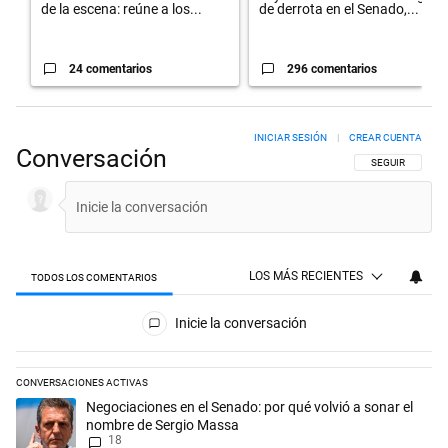
de la escena: reúne a los...
de derrota en el Senado,...
24 comentarios
296 comentarios
INICIAR SESIÓN
|
CREAR CUENTA
Conversación
SIGA ESTA CON
SEGUIR
LOS MÁS RECIENTES
TODOS LOS COMENTARIOS
Todos los comentarios
Inicie la conversación
CONVERSACIONES ACTIVAS
Este listado muestra los artículos con más comentarios en los últimos 
Un artículo de tendencia con el título "Negociaciones en el Senado: p
Negociaciones en el Senado: por qué volvió a sonar el
nombre de Sergio Massa
18