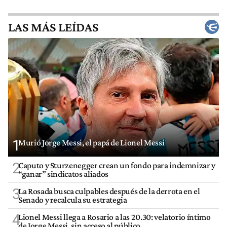
LAS MÁS LEÍDAS
1
Murió Jorge Messi, el papá de Lionel Messi
2
Caputo y Sturzenegger crean un fondo para indemnizar y
“ganar” sindicatos aliados
3
La Rosada busca culpables después de la derrota en el
Senado y recalcula su estrategia
4
Lionel Messi llega a Rosario a las 20.30: velatorio íntimo
de Jorge Messi, sin acceso al público