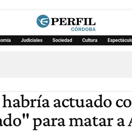
nomía
Judiciales
Sociedad
Cultura
Espectácul
Política
Pymes
Salud
Internacional
Clima
Deportes
Business
Noticias
Caras
r habría actuado c
ado" para matar a 