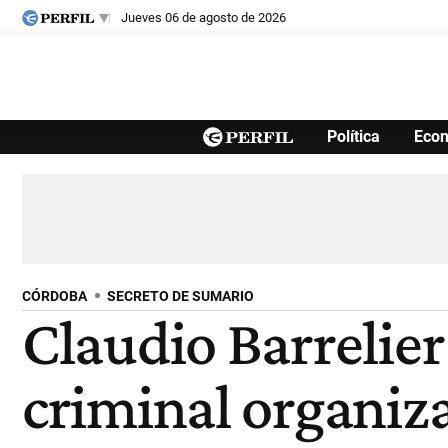
jueves 06 de agosto de 2026
Últimas noticias
Política
Eco
Inicio
Ahora
Opinión
Cultura
Arte
Educación
Videos
Córdoba
Reperfilar
Diario del Juicio
CÓRDOBA
SECRETO DE SUMARIO
Claudio Barrelie
criminal organiz