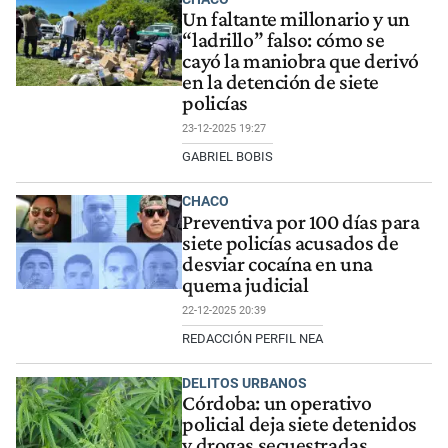
Un faltante millonario y un
“ladrillo” falso: cómo se
cayó la maniobra que derivó
en la detención de siete
policías
23-12-2025 19:27
GABRIEL BOBIS
CHACO
Preventiva por 100 días para
siete policías acusados de
desviar cocaína en una
quema judicial
22-12-2025 20:39
REDACCIÓN PERFIL NEA
DELITOS URBANOS
Córdoba: un operativo
policial deja siete detenidos
y drogas secuestradas