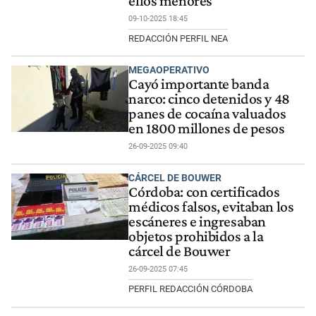
ellos menores
09-10-2025 18:45
REDACCIÓN PERFIL NEA
MEGAOPERATIVO
Cayó importante banda
narco: cinco detenidos y 48
panes de cocaína valuados
en 1800 millones de pesos
26-09-2025 09:40
CÁRCEL DE BOUWER
Córdoba: con certificados
médicos falsos, evitaban los
escáneres e ingresaban
objetos prohibidos a la
cárcel de Bouwer
26-09-2025 07:45
PERFIL REDACCIÓN CÓRDOBA