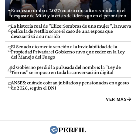
Encuesta rumbo a 2027: cuatro consultoras midieron el
1
desgaste de Milei y la crisis de liderazgo en el peronismo
La historia real de "Elize: Sombras de una mujer", la nueva
2
película de Netflix sobre el caso de una esposa que
descuartizó a su marido
El Senado dio media sanción a la Inviolabilidad de la
3
Propiedad Privada: el Gobierno tuvo que ceder en la Ley
del Manejo del Fuego
El Gobierno perdió la pulseada del nombre: la "Ley de
4
Tierras" se impuso en toda la conversación digital
ANSES: cuándo cobran jubilados y pensionados en agosto
5
de 2026, según el DNI
VER MÁS