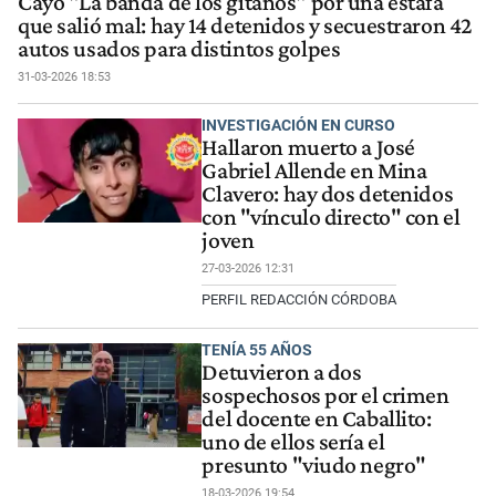
Cayó "La banda de los gitanos" por una estafa
que salió mal: hay 14 detenidos y secuestraron 42
autos usados para distintos golpes
31-03-2026 18:53
INVESTIGACIÓN EN CURSO
Hallaron muerto a José
Gabriel Allende en Mina
Clavero: hay dos detenidos
con "vínculo directo" con el
joven
27-03-2026 12:31
PERFIL REDACCIÓN CÓRDOBA
TENÍA 55 AÑOS
Detuvieron a dos
sospechosos por el crimen
del docente en Caballito:
uno de ellos sería el
presunto "viudo negro"
18-03-2026 19:54