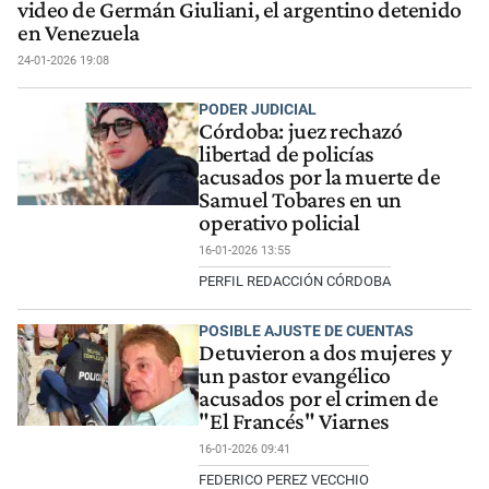
video de Germán Giuliani, el argentino detenido
en Venezuela
24-01-2026 19:08
PODER JUDICIAL
Córdoba: juez rechazó
libertad de policías
acusados por la muerte de
Samuel Tobares en un
operativo policial
16-01-2026 13:55
PERFIL REDACCIÓN CÓRDOBA
POSIBLE AJUSTE DE CUENTAS
Detuvieron a dos mujeres y
un pastor evangélico
acusados por el crimen de
"El Francés" Viarnes
16-01-2026 09:41
FEDERICO PEREZ VECCHIO