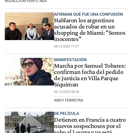
REDACCIÓN PERFIL NEA
AFIRMAN QUE FUE UNA CONFUSIÓN
Hablaron los argentinos
acusados de robar en un
shopping de Miami: "Somos
inocentes"
08-12-2025 17:07
MANIFESTACIÓN
Marcha por Samuel Tobares:
confirman fecha del pedido
de justicia en Villa Parque
Síquiman
03-12-2025 08:39
ANDY FERREYRA
DE PELÍCULA
Detienen en Francia a cuatro
nuevos sospechosos por el
robo al Louvre y ya está