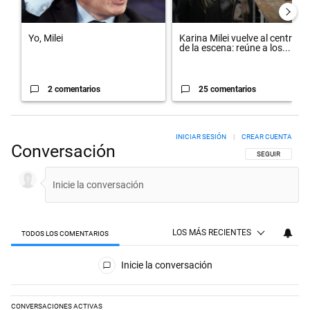
Yo, Milei
Karina Milei vuelve al centro
de la escena: reúne a los...
2 comentarios
25 comentarios
INICIAR SESIÓN
|
CREAR CUENTA
Conversación
SIGA ESTA CON
SEGUIR
LOS MÁS RECIENTES
TODOS LOS COMENTARIOS
Todos los comentarios
Inicie la conversación
CONVERSACIONES ACTIVAS