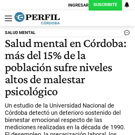
SUSCRIBITE
INGRESAR
Política
Economía
Judiciales
Sociedad
Cultura
Espectáculos
Deportes
Protagonistas
SALUD MENTAL
Salud mental en Córdoba:
más del 15% de la
población sufre niveles
altos de malestar
psicológico
Un estudio de la Universidad Nacional de
Córdoba detectó un deterioro sostenido del
bienestar emocional respecto de las
mediciones realizadas en la década de 1990.
El desempleo, la precarización laboral, los