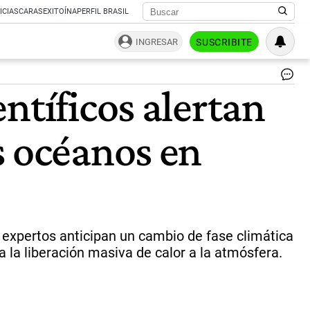
ICIAS
CARAS
EXITOÍNA
PERFIL BRASIL
INGRESAR
SUSCRIBITE
Lo
ntíficos alertan
ex
ant
un
s océanos en
ca
de
fa
cli
pa
mi
de
añ
os expertos anticipan un cambio de fase climática
lo
 la liberación masiva de calor a la atmósfera.
qu
po
con
a
20