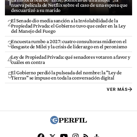
1
nueva película de Netflix sobre el caso de una esposa que
descuartizó a su marido
El Senado dio media sanción a la Inviolabilidad de la
2
Propiedad Privada: el Gobierno tuvo que ceder en la Ley
del Manejo del Fuego
Encuesta rumbo a 2027: cuatro consultoras midieron el
3
desgaste de Milei y la crisis de liderazgo en el peronismo
Ley de Propiedad Privada: qué senadores votaron a favor y
4
cuáles en contra
El Gobierno perdió la pulseada del nombre: la "Ley de
5
Tierras" se impuso en toda la conversación digital
VER MÁS