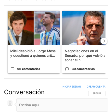
Este listado muestra los artículos con más comentarios en los últim
Un artículo de tendencia con el título "Milei despidió a Jorge 
Un artículo de tendencia con 
Milei despidió a Jorge Messi
Negociaciones en el
y cuestionó a quienes crit...
Senado: por qué volvió a
sonar el n...
96 comentarios
30 comentarios
INICIAR SESIÓN
|
CREAR CUENTA
Conversación
SIGA ESTA CO
SEGUIR