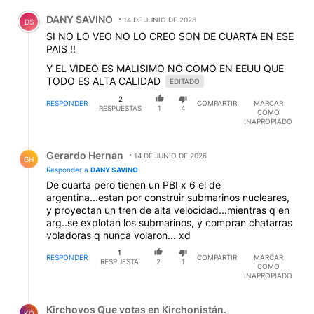
Comentario de DANY SAVINO.
DANY SAVINO
14 DE JUNIO DE 2026
DS
SI NO LO VEO NO LO CREO SON DE CUARTA EN ESE
PAIS !!
Y EL VIDEO ES MALISIMO NO COMO EN EEUU QUE
TODO ES ALTA CALIDAD
EDITADO
2
RESPONDER
COMPARTIR
MARCAR
RESPUESTAS
1
4
COMO
INAPROPIADO
Respuesta de Gerardo Hernan.
Gerardo Hernan
14 DE JUNIO DE 2026
GH
Responder a
DANY SAVINO
De cuarta pero tienen un PBI x 6 el de
argentina...estan por construir submarinos nucleares,
y proyectan un tren de alta velocidad...mientras q en
arg..se explotan los submarinos, y compran chatarras
voladoras q nunca volaron... xd
1
RESPONDER
COMPARTIR
MARCAR
RESPUESTA
2
1
COMO
INAPROPIADO
Respuesta de Kirchovos Que votas en Kirchonistán..
Kirchovos Que votas en Kirchonistán.
KQ