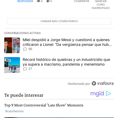
RESPONDER
6
0
COMPARTIR
MARCAR
COMO
INAPROPIADO
CARGAR MÁS COMENTARIOS
CONVERSACIONES ACTIVAS
Este listado muestra los artículos con más comentarios en los últim
Un artículo de tendencia con el título "Milei despidió a Jorge Mes
Milei despidió a Jorge Messi y cuestionó a quienes
criticaron a Lionel: “Da vergüenza pensar que hubo
anti-Messi”
96
Un artículo de tendencia con el título "Récord histórico de quie
Récord histórico de quiebras y un industricidio que
ya supera a macrismo, pandemia y menemismo
27
Gestionado por