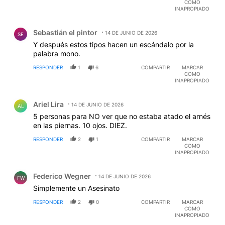
COMO
INAPROPIADO
Comentario de Sebastián el pintor.
Sebastián el pintor
14 DE JUNIO DE 2026
SE
Y después estos tipos hacen un escándalo por la
palabra mono.
RESPONDER
1
6
COMPARTIR
MARCAR
COMO
INAPROPIADO
Comentario de Ariel Lira.
Ariel Lira
14 DE JUNIO DE 2026
AL
5 personas para NO ver que no estaba atado el arnés
en las piernas. 10 ojos. DIEZ.
RESPONDER
2
1
COMPARTIR
MARCAR
COMO
INAPROPIADO
Comentario de Federico Wegner.
Federico Wegner
14 DE JUNIO DE 2026
FW
Simplemente un Asesinato
RESPONDER
2
0
COMPARTIR
MARCAR
COMO
INAPROPIADO