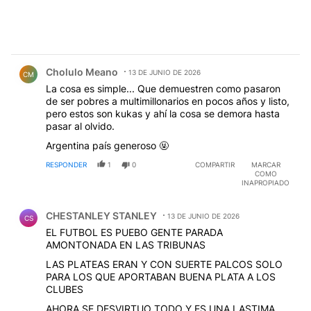
Comentario de Cholulo Meano.
Cholulo Meano
13 DE JUNIO DE 2026
CM
La cosa es simple... Que demuestren como pasaron
de ser pobres a multimillonarios en pocos años y listo,
pero estos son kukas y ahí la cosa se demora hasta
pasar al olvido.
Argentina país generoso 🤬
RESPONDER
1
0
COMPARTIR
MARCAR
COMO
INAPROPIADO
Comentario de CHESTANLEY STANLEY.
CHESTANLEY STANLEY
13 DE JUNIO DE 2026
CS
EL FUTBOL ES PUEBO GENTE PARADA
AMONTONADA EN LAS TRIBUNAS
LAS PLATEAS ERAN Y CON SUERTE PALCOS SOLO
PARA LOS QUE APORTABAN BUENA PLATA A LOS
CLUBES
AHORA SE DESVIRTUO TODO Y ES UNA LASTIMA