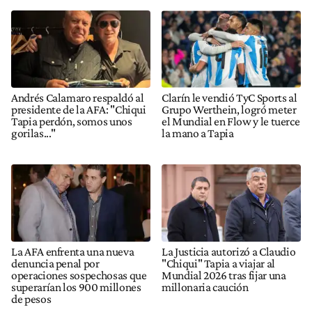
Andrés Calamaro respaldó al
Clarín le vendió TyC Sports al
presidente de la AFA: "Chiqui
Grupo Werthein, logró meter
Tapia perdón, somos unos
el Mundial en Flow y le tuerce
gorilas..."
la mano a Tapia
La AFA enfrenta una nueva
La Justicia autorizó a Claudio
denuncia penal por
"Chiqui" Tapia a viajar al
operaciones sospechosas que
Mundial 2026 tras fijar una
superarían los 900 millones
millonaria caución
de pesos