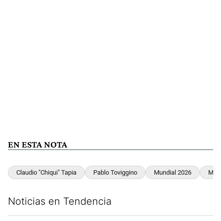
EN ESTA NOTA
Claudio "Chiqui" Tapia
Pablo Toviggino
Mundial 2026
Mund
Noticias en Tendencia
Este listado muestra los artículos con más comentarios en los últim