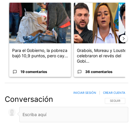
Un artículo de tendencia con el título "Para el Gobierno, la po
Un artículo de tendencia con e
Para el Gobierno, la pobreza
Grabois, Moreau y Lousteau
bajó 10,9 puntos, pero cay...
celebraron el revés del
Gobi...
19 comentarios
36 comentarios
INICIAR SESIÓN
|
CREAR CUENTA
Conversación
SIGA ESTA CO
SEGUIR