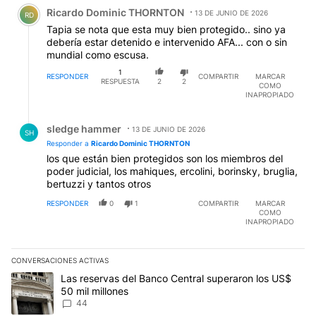
Comentario de Ricardo Dominic THORNTON.
Ricardo Dominic THORNTON
13 DE JUNIO DE 2026
RD
Tapia se nota que esta muy bien protegido.. sino ya
debería estar detenido e intervenido AFA... con o sin
mundial como escusa.
1
RESPONDER
COMPARTIR
MARCAR
RESPUESTA
2
2
COMO
INAPROPIADO
Respuesta de sledge hammer.
sledge hammer
13 DE JUNIO DE 2026
SH
Responder a
Ricardo Dominic THORNTON
los que están bien protegidos son los miembros del
poder judicial, los mahiques, ercolini, borinsky, bruglia,
bertuzzi y tantos otros
RESPONDER
0
1
COMPARTIR
MARCAR
COMO
INAPROPIADO
CONVERSACIONES ACTIVAS
Este listado muestra los artículos con más comentarios en los últim
Un artículo de tendencia con el título "Las reservas del Banco Ce
Las reservas del Banco Central superaron los US$
50 mil millones
44