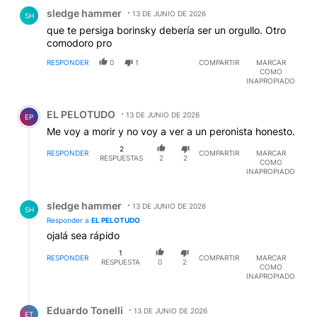
Comentario de sledge hammer.
sledge hammer
13 DE JUNIO DE 2026
SH
que te persiga borinsky debería ser un orgullo. Otro
comodoro pro
RESPONDER
0
1
COMPARTIR
MARCAR
COMO
INAPROPIADO
Comentario de EL PELOTUDO.
EL PELOTUDO
13 DE JUNIO DE 2026
EP
Me voy a morir y no voy a ver a un peronista honesto.
2
RESPONDER
COMPARTIR
MARCAR
RESPUESTAS
2
2
COMO
INAPROPIADO
Respuesta de sledge hammer.
sledge hammer
13 DE JUNIO DE 2026
SH
Responder a
EL PELOTUDO
ojalá sea rápido
1
RESPONDER
COMPARTIR
MARCAR
RESPUESTA
0
2
COMO
INAPROPIADO
Respuesta de Eduardo Tonelli.
Eduardo Tonelli
13 DE JUNIO DE 2026
ET