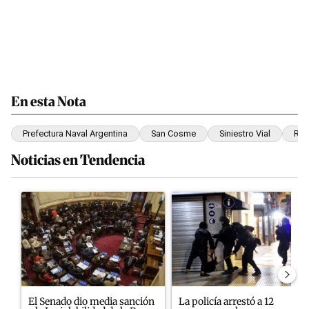
En esta Nota
Prefectura Naval Argentina
San Cosme
Siniestro Vial
Rut
Noticias en Tendencia
Este listado muestra los artículos con más comentarios en los últim
Un artículo de tendencia con el título "El Senado dio media sanci
Un artículo de tendencia con el
El Senado dio media sanción
La policía arrestó a 12