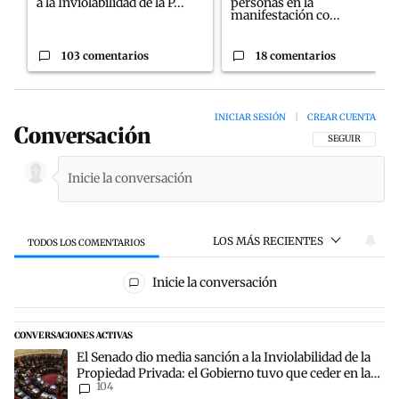
a la Inviolabilidad de la P...
personas en la
manifestación co...
103 comentarios
18 comentarios
INICIAR SESIÓN
|
CREAR CUENTA
Conversación
SIGA ESTA CON
SEGUIR
LOS MÁS RECIENTES
TODOS LOS COMENTARIOS
Todos los comentarios
Inicie la conversación
CONVERSACIONES ACTIVAS
Este listado muestra los artículos con más comentarios en los últim
Un artículo de tendencia con el título "El Senado dio media sanción
El Senado dio media sanción a la Inviolabilidad de la
Propiedad Privada: el Gobierno tuvo que ceder en la
104
Ley del Manejo del Fuego