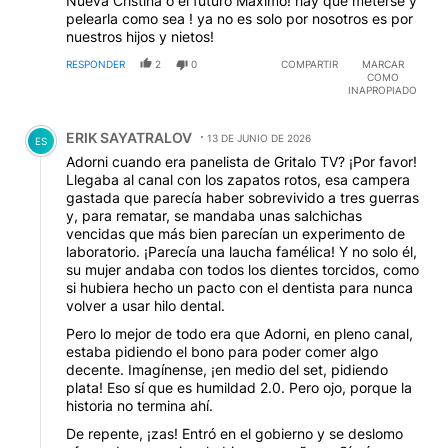
Nueva Cristina o el futuro Maximo! hay que meterse y
pelearla como sea ! ya no es solo por nosotros es por
nuestros hijos y nietos!
RESPONDER
2
0
COMPARTIR
MARCAR
COMO
INAPROPIADO
Comentario de ERIK SAYATRALOV.
ERIK SAYATRALOV
13 DE JUNIO DE 2026
ES
Adorni cuando era panelista de Gritalo TV? ¡Por favor!
Llegaba al canal con los zapatos rotos, esa campera
gastada que parecía haber sobrevivido a tres guerras
y, para rematar, se mandaba unas salchichas
vencidas que más bien parecían un experimento de
laboratorio. ¡Parecía una laucha famélica! Y no solo él,
su mujer andaba con todos los dientes torcidos, como
si hubiera hecho un pacto con el dentista para nunca
volver a usar hilo dental.
Pero lo mejor de todo era que Adorni, en pleno canal,
estaba pidiendo el bono para poder comer algo
decente. Imagínense, ¡en medio del set, pidiendo
plata! Eso sí que es humildad 2.0. Pero ojo, porque la
historia no termina ahí.
De repente, ¡zas! Entró en el gobierno y se deslomo