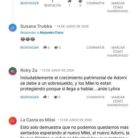
1
RESPONDER
COMPARTIR
MARCAR
RESPUESTA
1
0
COMO
INAPROPIADO
Respuesta de Susana Trubba.
Susana Trubba
14 DE JUNIO DE 2026
ST
Responder a
Alejandro Ciero
😂😂😂
RESPONDER
0
0
COMPARTIR
MARCAR
COMO
INAPROPIADO
Comentario de Roby Za.
Roby Za
13 DE JUNIO DE 2026
RZ
Indudablemente el crecimiento patrimonial de Adorni
se debe a un sobresueldo, y los Milei lo estan
protegiendo porque si llega a hablar....arde Lybra
RESPONDER
1
0
COMPARTIR
MARCAR
COMO
INAPROPIADO
Comentario de La Casta es Milei.
La Casta es Milei
13 DE JUNIO DE 2026
LC
Esto solo demuestra que no podemos quedarnos mas
sentados esperando al nuevo Milei, el nuevo Adorni, la