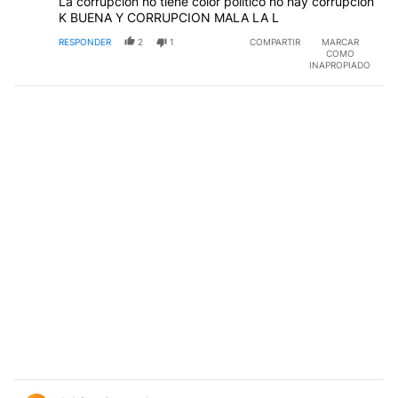
La corrupción no tiene color político no hay corrupción
K BUENA Y CORRUPCION MALA LA L
RESPONDER
2
1
COMPARTIR
MARCAR
COMO
INAPROPIADO
Comentario de Adrian Quevedo.