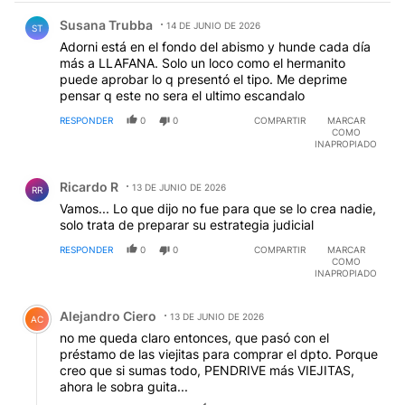
Comentario de Susana Trubba.
Susana Trubba
14 DE JUNIO DE 2026
ST
Adorni está en el fondo del abismo y hunde cada día
más a LLAFANA. Solo un loco como el hermanito
puede aprobar lo q presentó el tipo. Me deprime
pensar q este no sera el ultimo escandalo
RESPONDER
0
0
COMPARTIR
MARCAR
COMO
INAPROPIADO
Comentario de Ricardo R.
Ricardo R
13 DE JUNIO DE 2026
RR
Vamos... Lo que dijo no fue para que se lo crea nadie,
solo trata de preparar su estrategia judicial
RESPONDER
0
0
COMPARTIR
MARCAR
COMO
INAPROPIADO
Comentario de Alejandro Ciero.
Alejandro Ciero
13 DE JUNIO DE 2026
AC
no me queda claro entonces, que pasó con el
préstamo de las viejitas para comprar el dpto. Porque
creo que si sumas todo, PENDRIVE más VIEJITAS,
ahora le sobra guita...