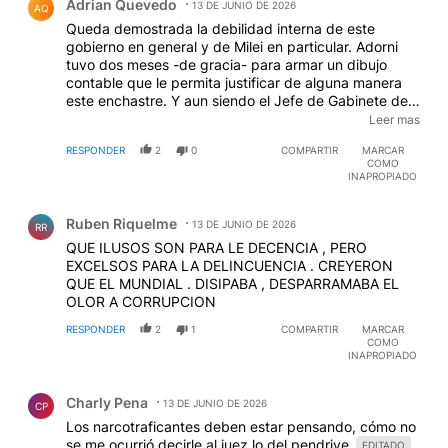
Adrian Quevedo
13 DE JUNIO DE 2026
AQ
Queda demostrada la debilidad interna de este
gobierno en general y de Milei en particular. Adorni
tuvo dos meses -de gracia- para armar un dibujo
contable que le permita justificar de alguna manera
este enchastre. Y aun siendo el Jefe de Gabinete de
Ministros de la Nación -un tipo con poder, por lo
Leer mas
menos formal- no pudo hacerlo. Tampoco pudieron -
RESPONDER
2
0
COMPARTIR
MARCAR
mas bien no quisieron- ninguno de los genios de las
COMO
finanzas que lo acompañan como Sturze y el Toto -
INAPROPIADO
especialistas en escapes contables-. Por ultimo, ni
Comentario de Ruben Riquelme.
Milei -el dueño de la lapicera- va a poder detener la
Ruben Riquelme
caida, por mas que quiera. De hecho, aun que siga en
13 DE JUNIO DE 2026
RR
el cargo, el tipo ya cayó.
QUE ILUSOS SON PARA LE DECENCIA , PERO
EXCELSOS PARA LA DELINCUENCIA . CREYERON
QUE EL MUNDIAL . DISIPABA , DESPARRAMABA EL
OLOR A CORRUPCION
RESPONDER
2
1
COMPARTIR
MARCAR
COMO
INAPROPIADO
Comentario de Charly Pena.
Charly Pena
13 DE JUNIO DE 2026
CP
Los narcotraficantes deben estar pensando, cómo no
se me ocurrió decirle al juez lo del pendrive.
EDITADO