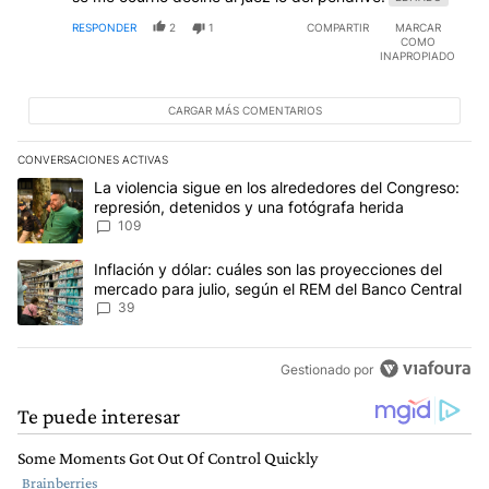
RESPONDER
2
1
COMPARTIR
MARCAR
COMO
INAPROPIADO
CARGAR MÁS COMENTARIOS
CONVERSACIONES ACTIVAS
Este listado muestra los artículos con más comentarios en los últim
Un artículo de tendencia con el título "La violencia sigue en los 
La violencia sigue en los alrededores del Congreso:
represión, detenidos y una fotógrafa herida
109
Un artículo de tendencia con el título "Inflación y dólar: cuáles 
Inflación y dólar: cuáles son las proyecciones del
mercado para julio, según el REM del Banco Central
39
Gestionado por