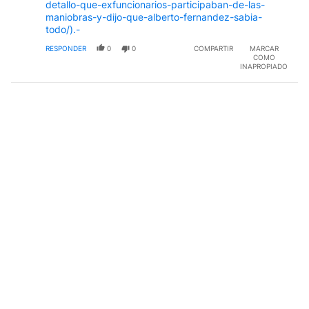
detallo-que-exfuncionarios-participaban-de-las-
maniobras-y-dijo-que-alberto-fernandez-sabia-
todo/).-
RESPONDER
0
0
COMPARTIR
MARCAR
COMO
INAPROPIADO