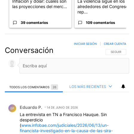
Inflación y dólar: cuáles son
La violencia sigue en los
las proyecciones del merc...
alrededores del Congreso:
rep...
39 comentarios
109 comentarios
INICIAR SESIÓN
|
CREAR CUENTA
Conversación
SIGA ESTA CO
SEGUIR
LOS MÁS RECIENTES
TODOS LOS COMENTARIOS
26
Todos los comentarios
Comentario de Eduardo P..
Eduardo P.
14 DE JUNIO DE 2026
EP
La entrevista en TN a Francisco Hauque. Sin
desperdicio
(
www.infobae.com/judiciales/2026/06/13/un-
financista-investigado-en-la-causa-de-las-sira-